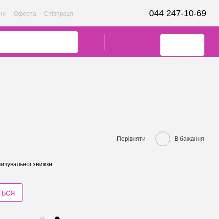
044 247-10-69
ни
Оферта
Співпраця
Порівняти
В бажання
ичувальної знижки
ться