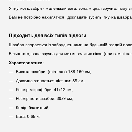
У гнучкої швабри - маленький вага, вона міцна і зручна, тому 
Вам не потрібно нахилятися і докладати зусиль, гнучка швабра 
Підходить для всіх типів підлоги
Швабра впорається із забрудненнями на будь-якій гладкій поверхн
Більш того, вона зручна для миття великих вікон (при заміні нас
Характеристики:
Висота швабри: (min-max) 138-160 см;
Довжина згинається ділянки: 35 см;
Розмір мікрофібри: 41х12 см;
Розмір ноги швабри: 39х9 см;
Колір: блакитний;
Вага: 0.65 кг.