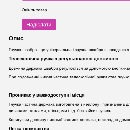
Оцініть товар
Надіслати
Опис
Гнучка швабра - це універсальна і зручна швабра з насадкою з
Телескопічна ручка з регульованою довжиною
Довжина держака швабри регулюється за допомогою кнопки-зат
При подовженні нижня частина телескопічної ручки стає гнучко
Проникає у важкодоступні місця
Гнучка частина держака виготовлена ​​з нейлону і призначена
диванами, столами, стільцями і т.д. без зайвих зусиль.
Коригуючи довжину нижньої частини держака, нескладно домог
Легка і компактна