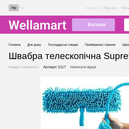
Перейти до основного контенту
Укр
Рус
Каталог
Про нас
Опла
Каталог
Головна
Для дому
Господарські товари
Прибирання і прання
Шваб
Швабра телескопічна Supret
Немає в наявності
Артикул: 5117
Написати відгук