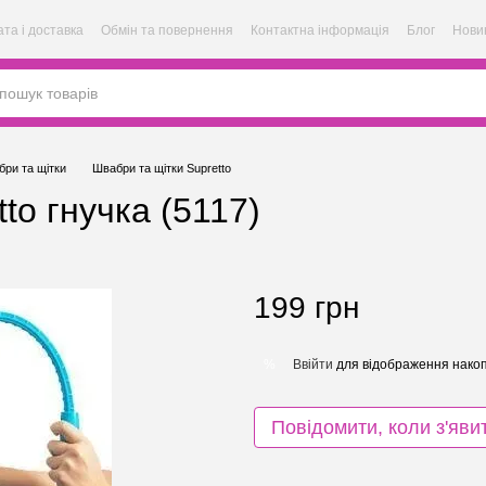
та і доставка
Обмін та повернення
Контактна інформація
Блог
Нови
ри та щітки
Швабри та щітки Supretto
to гнучка (5117)
199 грн
Ввійти
для відображення накоп
%
Повідомити, коли з'яви