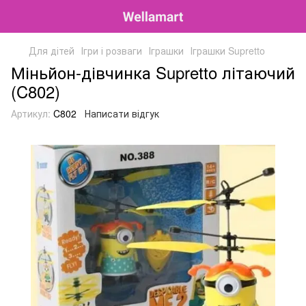
Для дітей
Ігри і розваги
Іграшки
Іграшки Supretto
Міньйон-дівчинка Supretto літаючий
(C802)
Артикул:
C802
Написати відгук