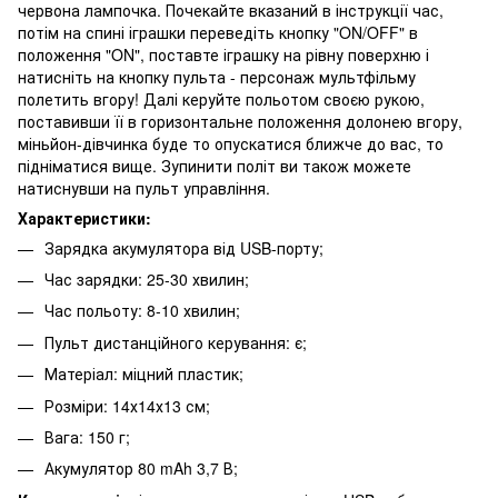
червона лампочка. Почекайте вказаний в інструкції час,
потім на спині іграшки переведіть кнопку "ON/OFF" в
положення "ON", поставте іграшку на рівну поверхню і
натисніть на кнопку пульта - персонаж мультфільму
полетить вгору! Далі керуйте польотом своєю рукою,
поставивши її в горизонтальне положення долонею вгору,
міньйон-дівчинка буде то опускатися ближче до вас, то
підніматися вище. Зупинити політ ви також можете
натиснувши на пульт управління.
Характеристики:
Зарядка акумулятора від USB-порту;
Час зарядки: 25-30 хвилин;
Час польоту: 8-10 хвилин;
Пульт дистанційного керування: є;
Матеріал: міцний пластик;
Розміри: 14х14х13 см;
Вага: 150 г;
Акумулятор 80 mAh 3,7 В;