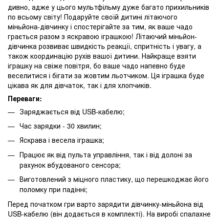
дивно, адже у цього мультфільму дуже багато прихильників
по всьому світу! Подаруйте своїй дитині літаючого
міньйона-дівчинку і спостерігайте за тим, як ваше чадо
грається разом з яскравою іграшкою! Літаючий міньйон-
дівчинка розвиває швидкість реакції, спритність і увагу, а
також координацію рухів вашої дитини. Найкраще взяти
іграшку на свіже повітря, бо ваше чадо напевно буде
веселитися і бігати за жовтим льотчиком. Ця іграшка буде
цікава як для дівчаток, так і для хлопчиків.
Переваги:
Заряджається від USB-кабелю;
Час зарядки - 30 хвилин;
Яскрава і весела іграшка;
Працює як від пульта управління, так і від долоні за
рахунок вбудованого сенсора;
Виготовлений з міцного пластику, що перешкоджає його
поломку при падінні;
Перед початком гри варто зарядити дівчинку-міньйона від
USB-кабелю (він додається в комплекті). На виробі спалахне