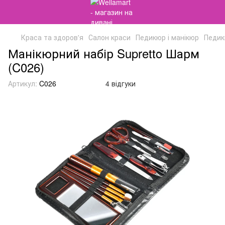
Краса та здоров'я
Салон краси
Педикюр і манікюр
Педик
Манікюрний набір Supretto Шарм
(C026)
Артикул:
C026
4 відгуки