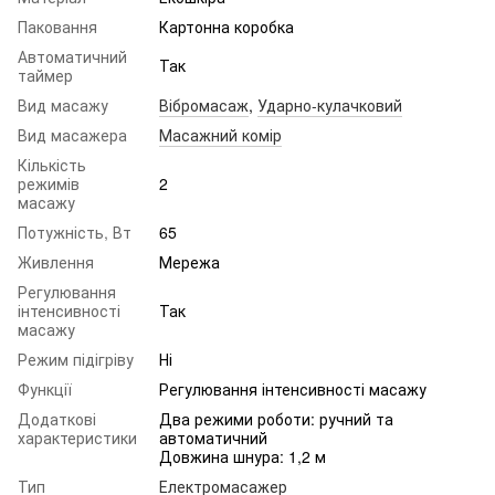
Паковання
Картонна коробка
Автоматичний
Так
таймер
Вид масажу
Вібромасаж
,
Ударно-кулачковий
Вид масажера
Масажний комір
Кількість
режимів
2
масажу
Потужність, Вт
65
Живлення
Мережа
Регулювання
інтенсивності
Так
масажу
Режим підігріву
Ні
Функції
Регулювання інтенсивності масажу
Додаткові
Два режими роботи: ручний та
характеристики
автоматичний
Довжина шнура: 1,2 м
Тип
Електромасажер