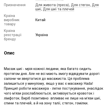
Призначення
Для живота (преса)
,
Для стегон
,
Для
шиї
,
Для шиї та плечей
Країна
виробник
Китай
товару
Країна
реєстрації
Україна
бренду
Опис
Масаж шиї - мрія кожної людини, яка багато сидить
протягом дня. Але не всі мають змогу відвідувати дорогі
салони чи звертатися до масажиста. Ця проблема
залишиться у минулому, якщо у вас є масажер Hada!
Принцип роботи масажера - легке постукування, унаслідок
чого м'язи розслаблюються, активізується кровоток і
лімфоток. Виріб позитивно впливає не лише на м'язи шиї,
спини та плечей, а й на зону талії, стегон, гомілки.