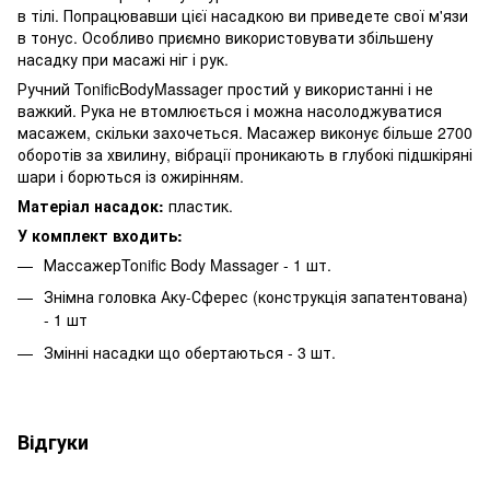
в тілі. Попрацювавши цієї насадкою ви приведете свої м'язи
в тонус. Особливо приємно використовувати збільшену
насадку при масажі ніг і рук.
Ручний TonificBodyMassager простий у використанні і не
важкий. Рука не втомлюється і можна насолоджуватися
масажем, скільки захочеться.
Масажер
виконує більше 2700
оборотів за хвилину, вібрації проникають в глубокі підшкіряні
шари і борються із ожирінням.
Матеріал насадок:
пластик.
У комплект входить:
МассажерTonific Body Massager - 1 шт.
Знімна головка Аку-Сферес (конструкція запатентована)
- 1 шт
Змінні насадки що обертаються - 3 шт.
Відгуки