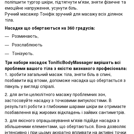
поліпшити тургор шкіри, підтягнути м'язи, зняти фізичне та
емоційне напруження, усунути біль.
Ручний масажер Тоніфік зручний для масажу всіх ділянок
тіла.
Насадки що обертаються на 360 градусів:
Розминають,
Розслаблюють
Тонізують.
Три набори насадок TonificBodyMassager вирішать всі
проблеми вашого тіла з якістю визнаного професіонала:
1. зробити загальний масаж тіла, зняти біль в спині,
позбавити від втоми, допоможе насадка що обертається з
півкуль у вигляді спіралі.
2. для анти-целюлітного масажу проблемних зон,
застосовуйте насадку з точковими випуклостями. В
результаті роботи з глибокими шарами шкіри ви отримаєте
позбавлення від жирових відкладень і зайвих сантиметрів.
3. для якісного опрацьовування м'язів підійде насадка з
збільшеними елементами, що обертаються. Вона дозволяє
інтенсивно і при цьому акуратно впливати на активні точки