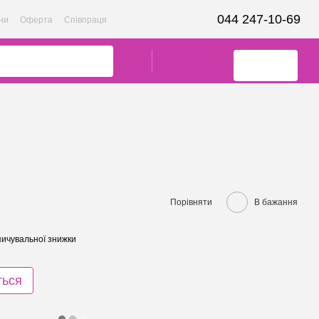
044 247-10-69
ни
Оферта
Співпраця
Порівняти
В бажання
ичувальної знижки
ться