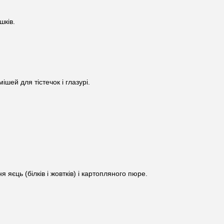
шків.
шей для тістечок і глазурі.
 яєць (білків і жовтків) і картопляного пюре.