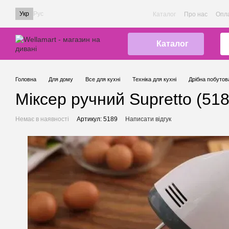
Перейти до основного контенту
Укр
Рус
Каталог
Про нас
Опла
Каталог
Головна
Для дому
Все для кухні
Техніка для кухні
Дрібна побутова
Міксер ручний Supretto (518
Немає в наявності
Артикул: 5189
Написати відгук