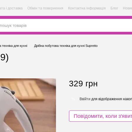
та і доставка
Обмін та повернення
Контактна інформація
Блог
Нови
 техніка для кухні
Дрібна побутова техніка для кухні Supretto
9)
329 грн
Ввійти
для відображення накоп
%
Повідомити, коли з'яви