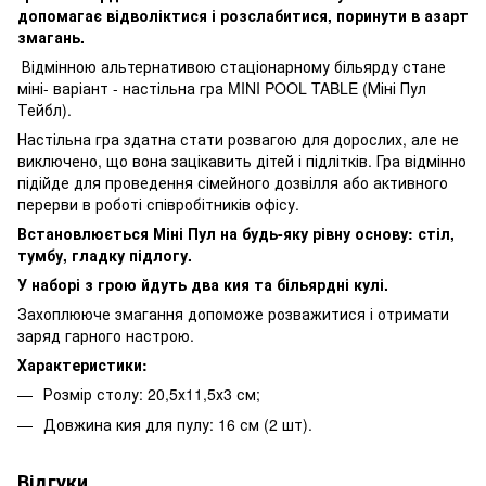
допомагає
відволіктися
і
розслабитися
,
поринути
в
азарт
змагань
.
Відмінною альтернативою
стаціонарному
більярду
стане
міні-
варіант -
настільна
гра
MINI POOL TABLE
(
Міні
Пул
Тейбл
)
.
Настільна
гра
здатна
стати
розвагою
для
дорослих
,
але
не
виключено
,
що
вона
зацікавить
дітей
і підлітків.
Гра
відмінно
підійде
для
проведення сімейного
дозвілля
або
активного
перерви
в
роботі співробітників
офісу
.
Встановлюється
Міні
Пул
на
будь-яку рівну
основу
:
стіл
,
тумбу
,
гладку підлогу
.
У наборі з
грою
йдуть
два
кия
та
більярдні
кулі
.
Захоплююче змагання
допоможе
розважитися
і отримати
заряд
гарного настрою.
Характеристики:
Розмір столу: 20,5х11,5х3 см;
Довжина кия для пулу: 16 см (2 шт).
Відгуки