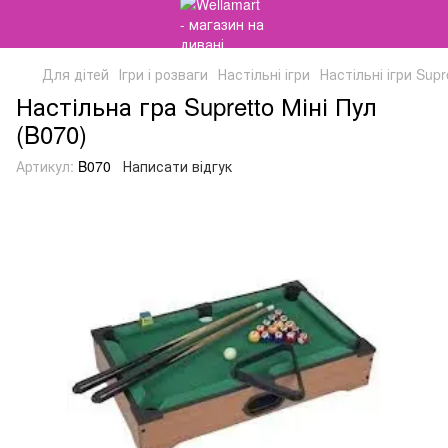
Для дітей
Ігри і розваги
Настільні ігри
Настільні ігри Supr
Настільна гра Supretto Міні Пул
(B070)
Артикул:
B070
Написати відгук