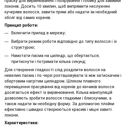
праску для вирівнювання і полірування і плойку для завивки
локонів. Досить 10 хвилин, щоб випрямити неслухняні
кучеряве волосся, завити прямі або надати їм необхідний
обсяг від самих коренів.
Принцип роботи:
Включити прилад в мережу;
Вибрати режим роботи відповідно до типу волосся і їх
структурою;
Намотати пасма на циліндр, що обертається,
притиснути і потримати кілька секунд;
Для створення гладкості слід розділити волосся на
невеликі пасма і по черзі розташовувати їх між затискачем і
обертовим нагрітим циліндром. Шляхом плавного
переміщення прасування від коренів до кінчиків волосся
досягається ефект їх вирівнювання. Кілька маніпуляцій
дозволяють зробити волосся гладкими і блискучими, а
також надати їм необхідну форму. За допомогою плойки
ефективно і швидко створюються красиві і міцні завиті
локони.
Характеристики: