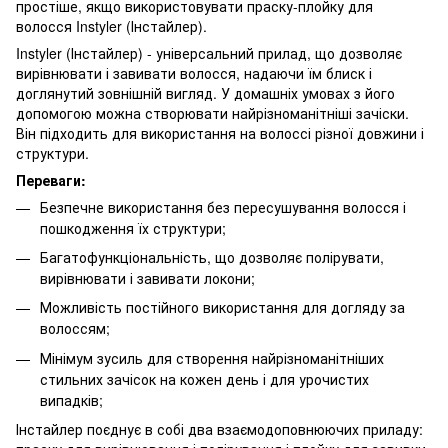
простіше, якщо використовувати праску-плойку для
волосся Instyler (Інстайлер).
Instyler (Інстайлер) - універсальний прилад, що дозволяє
вирівнювати і завивати волосся, надаючи їм блиск і
доглянутий зовнішній вигляд. У домашніх умовах з його
допомогою можна створювати найрізноманітніші зачіски.
Він підходить для використання на волоссі різної довжини і
структури.
Переваги:
Безпечне використання без пересушування волосся і
пошкодження їх структури;
Багатофункціональність, що дозволяє полірувати,
вирівнювати і завивати локони;
Можливість постійного використання для догляду за
волоссям;
Мінімум зусиль для створення найрізноманітніших
стильних зачісок на кожен день і для урочистих
випадків;
Інстайлер поєднує в собі два взаємодоповнюючих приладу: