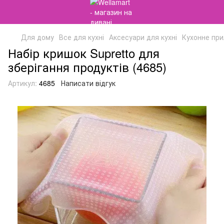
Для дому
Все для кухні
Аксесуари для кухні
Кухонне пр
Набір кришок Supretto для
зберігання продуктів (4685)
Артикул:
4685
Написати відгук