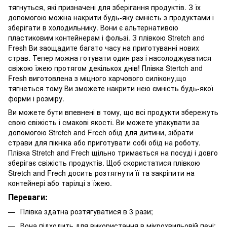
тягнуться, які призначені для зберігання продуктів. З їх
допомогою можна накрити будь-яку ємність з продуктами і
зберігати в холодильнику. Вони є альтернативою
пластиковим контейнерам і фользі. З плівкою Stretch and
Fresh Ви заощадите багато часу на приготуванні нових
страв. Тепер можна готувати один раз і насолоджуватися
свіжою їжею протягом декількох днів! Плівка Stertch and
Fresh виготовлена ​​з міцного харчового силікону,що
тягнеться тому Ви зможете накрити нею ємність будь-якої
форми і розміру.
Ви можете бути впевнені в тому, що всі продукти збережуть
свою свіжість і смакові якості. Ви можете упакувати за
допомогою Stretch and Frech обід для дитини, зібрати
страви для пікніка або приготувати собі обід на роботу.
Плівка Stretch and Frech щільно тримається на посуді і довго
зберігає свіжість продуктів. Щоб скористатися плівкою
Stretch and Frech досить розтягнути її та закріпити на
контейнері або тарілці з їжею.
Переваги:
Плівка здатна розтягуватися в 3 рази;
Вона підходить для використання в мікрохвильовій печі;