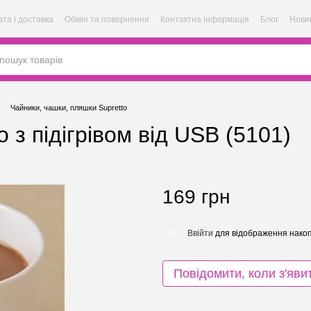
та і доставка
Обмін та повернення
Контактна інформація
Блог
Нови
Чайники, чашки, пляшки Supretto
o з підігрівом від USB (5101)
169 грн
Ввійти
для відображення накоп
%
Повідомити, коли з'яви