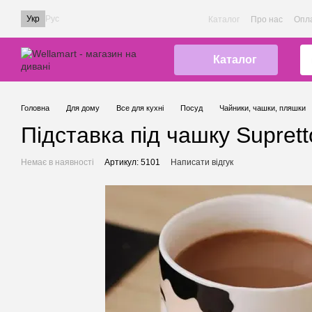
Перейти до основного контенту
Укр
Рус
Каталог
Про нас
Опла
Каталог
Головна
Для дому
Все для кухні
Посуд
Чайники, чашки, пляшки
Підставка під чашку Suprett
Немає в наявності
Артикул: 5101
Написати відгук