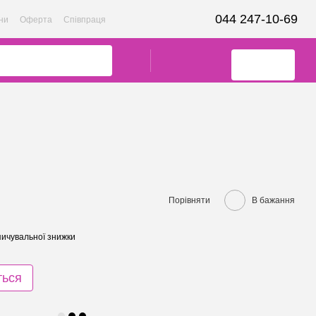
044 247-10-69
ни
Оферта
Співпраця
Порівняти
В бажання
ичувальної знижки
ться