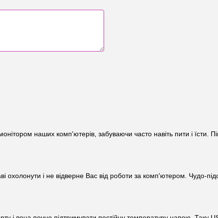
монітором наших комп'ютерів, забуваючи часто навіть пити і їсти. П
аві охолонути і не відверне Вас від роботи за комп'ютером. Чудо-п
рту і вона почне підтримувати постійну температуру напою. Таку US