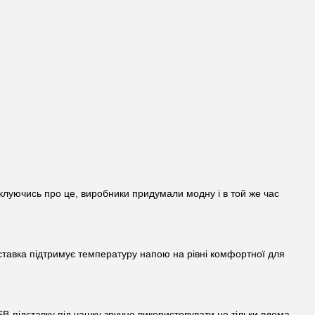
іклуючись про це, виробники придумали модну і в той же час
ідставка підтримує температуру напою на рівні комфортної для
B-підставку під чашку зручно використовувати не тільки вдома,