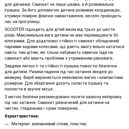
для дівчинки. Самокат не лише цікава, а й розвивальна
іграшка. За його допомогою дитина розвиває координацію,
отримує помірне фізичне навантаження, весело проводить
час на прогулянці.
SCOOTER підходить для дітей віком від трьох до шести
років. Максимальна вага дитини не має перевищувати 50
кілограмів. Для додаткової стійкості самокат обладнаний
парними задніми колесами, що дають змогу вільно кататися
навіть тим дітям, які тільки набувають навичок їзди на
самокаті або мають проблеми з утриманням рівноваги.
Завдяки легкості та стійкості іграшка повністю безпечна
для дитини. Ризики падіння під час катання зведені до
мінімуму. Виріб вирізняється невеликою вагою і компактним
розміром. Для зберігання досить скласти іграшку та
покласти в зручне місце.
З метою безпеки рекомендовано носити захисну екіпіровку
під час катання. Самокат ризначений для катання на
чистих, гладеньких і сухих поверхнях.
Характеристики:
Матеріал: алюмінієвий сплав, пластик;