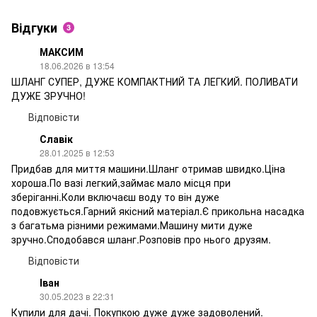
Відгуки
3
МАКСИМ
18.06.2026 в 13:54
ШЛАНГ СУПЕР, ДУЖЕ КОМПАКТНИЙ ТА ЛЕГКИЙ. ПОЛИВАТИ
ДУЖЕ ЗРУЧНО!
Відповісти
Славік
28.01.2025 в 12:53
Придбав для миття машини.Шланг отримав швидко.Ціна
хороша.По вазі легкий,займає мало місця при
зберіганні.Коли включаєш воду то він дуже
подовжується.Гарний якісний матеріал.Є прикольна насадка
з багатьма різними режимами.Машину мити дуже
зручно.Сподобався шланг.Розповів про нього друзям.
Відповісти
Іван
30.05.2023 в 22:31
Купили для дачі. Покупкою дуже дуже задоволений.