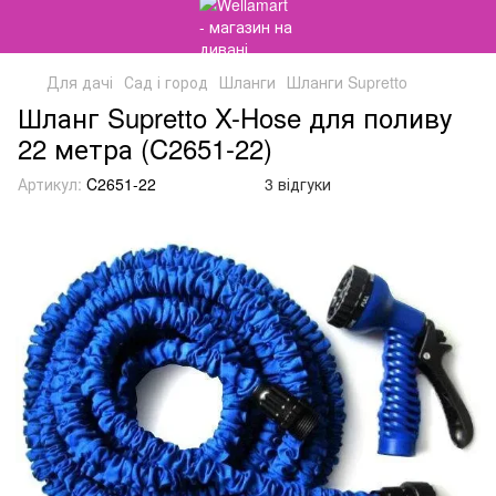
Для дачі
Сад і город
Шланги
Шланги Supretto
Шланг Supretto X-Hose для поливу
22 метра (C2651-22)
Артикул:
C2651-22
3 відгуки