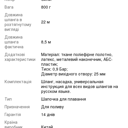
Вага
800 г
Довжина
шланга в
22 м
розтягнутому
вигляді
Довжина
шланга
8,5 м
фактична
Додаткові
Матеріал: ткане поліефірне полотно,
характеристики
латекс, металевий наконечник, АБС-
пластик;
Тиск: 0,9 Бар;
Діаметр вихідного отвору: 25 мм
Комплектація
Шланг, насадка, универсальная
инструкция для всех видов шлангов на
русском языке.
Тип
Шапочка для плавання
Призначення
Для поливу
Гарантія
14 днів
Країна
виробник
Китай