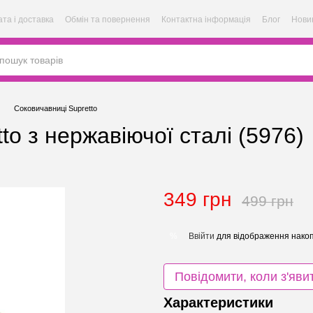
та і доставка
Обмін та повернення
Контактна інформація
Блог
Нови
Соковичавниці Supretto
to з нержавіючої сталі (5976)
349 грн
499 грн
Ввійти
для відображення накоп
%
Повідомити, коли з'яви
Характеристики