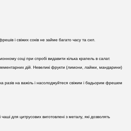
шів і свіжих соків не займе багато часу та сил.
нному соці при спробі видавити кілька крапель в салат.
 елементарних дій. Невеликі фрукти (лимони, лайми, мандарини)
лька разів на важіль і насолоджуйтеся свіжим і бадьорим фрешем
 чаші для цитрусових виготовлені з металу, які дозволять