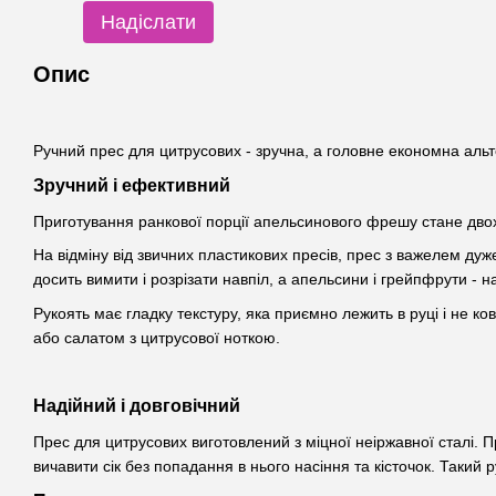
Надіслати
Опис
Ручний прес для цитрусових - зручна, а головне економна аль
Зручний і ефективний
Приготування ранкової порції апельсинового фрешу стане двох
На відміну від звичних пластикових пресів, прес з важелем ду
досить вимити і розрізати навпіл, а апельсини і грейпфрути - на
Рукоять має гладку текстуру, яка приємно лежить в руці і не к
або салатом з цитрусової ноткою.
Надійний і довговічний
Прес для цитрусових виготовлений з міцної неіржавної сталі. П
вичавити сік без попадання в нього насіння та кісточок. Такий