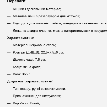
Переваги:
Міцний і довговічний матеріал;
Металеві чаші з резервуаром для кісточок;
Підходить для лимонів, лаймів, мандаринів і невеликих апе
Легка та швидка очистка, можна використовувати в посудо
Характеристики:
Матеріал: неіржавна сталь;
Розміри (ДхШхВ): 22,5х7,5х6 см;
Діаметр чаші: 7,5 см;
Колір: як на фото;
Вага: 365 г.
Додаткові характеристики:
Тип товару: ручні соковижималки;
Призначення: для цитрусових;
Виробник: Китай;