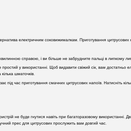
тернатива електричним соковижималкам. Приготування цитрусових фре
вилинною справою, і ви більше не забрудните пальці в липкому лимо
же простий у використанні. Щоб видавити свіжий сік, вам достатньо
 кілька шматочків.
овзає під час приготування смачних цитрусових напоїв. Натисніть кі
ристрій не буде гнутися навіть при багаторазовому використанні. Дві
 ручний прес для цитрусових прослужить вам довгий час.