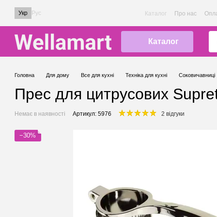
Перейти до основного контенту
Укр
Рус
Каталог
Про нас
Опла
Каталог
Головна
Для дому
Все для кухні
Техніка для кухні
Соковичавниці
Прес для цитрусових Supret
Немає в наявності
Артикул: 5976
2 відгуки
−30%