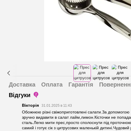
Доставка
Оплата
Гарантія
Поверненн
Відгуки
2
Вікторія
31.01.2025 в 11:43
Обожнюю різні свіжоприготовлені салати.За допомогою ц
зручно видавити в салат лайм,лимон.Кісточки не попада
сталь.Легко мити прес,просто сполоснути під проточно
самий і готує сік з цитрусових маленькій дитині.Чудови