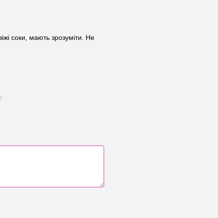
віжі соки, мають зрозуміти. Не
ю