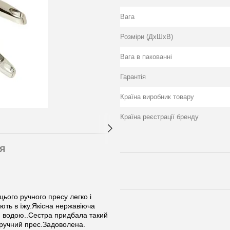
Вага
Розміри (ДхШхВ)
Вага в пакованні
Гарантія
Країна виробник товару
Країна реєстрації бренду
я
ього ручного пресу легко і
ють в їжу.Якісна нержавіюча
ю водою..Сестра придбала такий
й ручний прес.Задоволена.