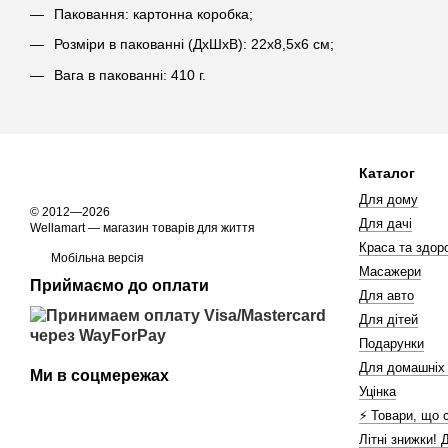
Паковання: картонна коробка;
Розміри в пакованні (ДхШхВ): 22х8,5х6 см;
Вага в пакованні: 410 г.
Каталог
Для дому
© 2012—2026
Для дачі
Wellamart — магазин товарів для життя
Краса та здоро
Мобільна версія
Масажери
Приймаємо до оплати
Для авто
Для дітей
Подарунки
Для домашніх
Ми в соцмережах
Уцінка
⚡️ Товари, що 
Літні знижки! 