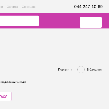
044 247-10-69
ни
Оферта
Співпраця
Порівняти
В бажання
ичувальної знижки
ться