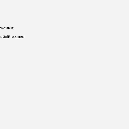
льсинів;
мийній машині.