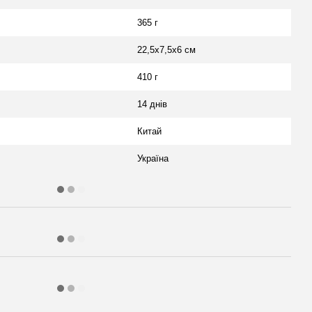
365 г
22,5х7,5х6 см
410 г
14 днів
Китай
Україна