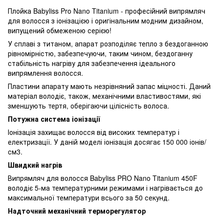
Плойка Babyliss Pro Nano Titanium - професійний випрямляч
для волосся з іонізацією і оригінальним модним дизайном,
випущений обмеженою серією!
У сплаві з титаном, апарат розподіляє тепло з бездоганною
рівномірністю, забезпечуючи, таким чином, бездоганну
стабільність нагріву для забезпечення ідеального
випрямлення волосся.
Пластини апарату мають незрівняний запас міцності. Даний
матеріал володіє, також, механічними властивостями, які
зменшують тертя, оберігаючи цілісність волоса.
Потужна система іо
нізації
Іонізація захищає волосся від високих температур і
електризації. У даній моделі іонізація досягає 150 000 іонів/
см3.
Швидкий нагрів
Випрямляч для волосся Babyliss PRO Nano Titanium 450F
володіє 5-ма температурними режимами і нагрівається до
максимальної температури всього за 50 секунд.
Надточний механічний терморегулятор