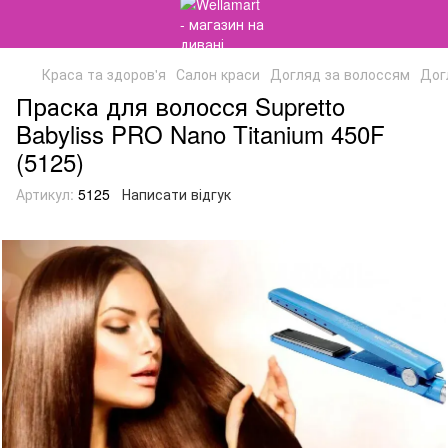
Краса та здоров'я
Салон краси
Догляд за волоссям
Дог
Праска для волосся Supretto
Babyliss PRO Nano Titanium 450F
(5125)
Артикул:
5125
Написати відгук