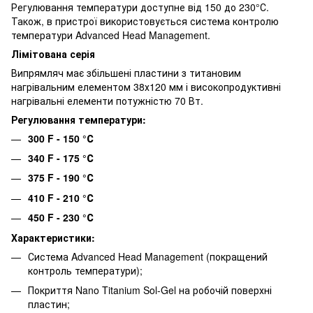
Регулювання температури доступне від 150 до 230°С.
Також, в пристрої використовується система контролю
температури Advanced Head Management.
Лімітована серія
Випрямляч має збільшені пластини з титановим
нагрівальним елементом 38х120 мм і високопродуктивні
нагрівальні елементи потужністю 70 Вт.
Регулювання температури:
300 F - 150
°С
340 F - 175
°С
375 F - 190
°С
410 F - 210
°С
450 F - 230
°С
Характеристики:
Система Advanced Head Management (покращений
контроль температури);
Покриття Nano Titanium Sol-Gel на робочій поверхні
пластин;