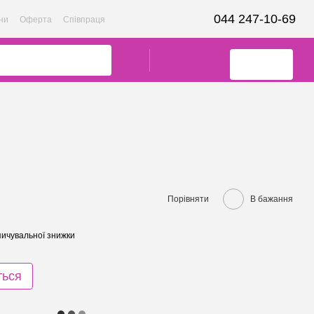
044 247-10-69
ни
Оферта
Співпраця
Порівняти
В бажання
ичувальної знижки
ться