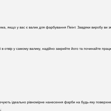
блема, якщо у вас є валик для фарбування Пеінт. Завдяки виробу в
ї в отвір у самому валику, надійно закрийте його та починайте прац
зпечують ідеально рівномірне нанесення фарби на будь-яку поверхн
;