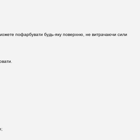
и зможете пофарбувати будь-яку поверхню, не витрачаючи сили
ювати.
ю;