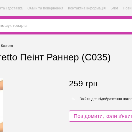
та і доставка
Обмін та повернення
Контактна інформація
Блог
Нови
Supretto
etto Пеінт Раннер (C035)
259 грн
Ввійти
для відображення накоп
%
Повідомити, коли з'яви