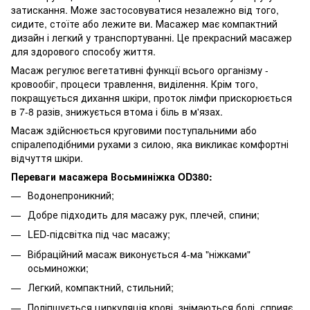
затискання. Може застосовуватися незалежно від того,
сидите, стоїте або лежите ви. Масажер має компактний
дизайн і легкий у транспортуванні. Це прекрасний масажер
для здорового способу життя.
Масаж регулює вегетативні функції всього організму -
кровообіг, процеси травлення, виділення. Крім того,
покращується дихання шкіри, проток лімфи прискорюється
в 7-8 разів, знижується втома і біль в м'язах.
Масаж здійснюється круговими поступальними або
спіралеподібними рухами з силою, яка викликає комфортні
відчуття шкіри.
Переваги масажера Восьминіжка OD380:
Водонепроникний;
Добре підходить для масажу рук, плечей, спини;
LED-підсвітка під час масажу;
Вібраційний масаж виконується 4-ма "ніжками"
осьминожки;
Легкий, компактний, стильний;
Поліпшується циркуляція крові, знімаються болі, сприяє