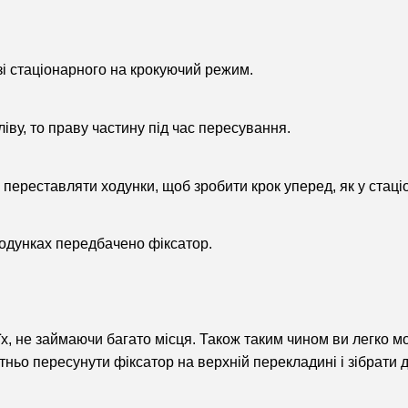
і стаціонарного на крокуючий режим.
іву, то праву частину під час пересування.
і переставляти ходунки, щоб зробити крок уперед, як у стац
одунках передбачено фіксатор.
х, не займаючи багато місця. Також таким чином ви легко мож
тньо пересунути фіксатор на верхній перекладині і зібрати д