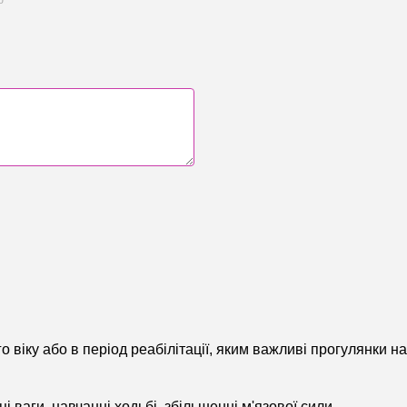
 віку або в період реабілітації, яким важливі прогулянки на
і ваги, навчанні ходьбі, збільшенні м'язової сили.