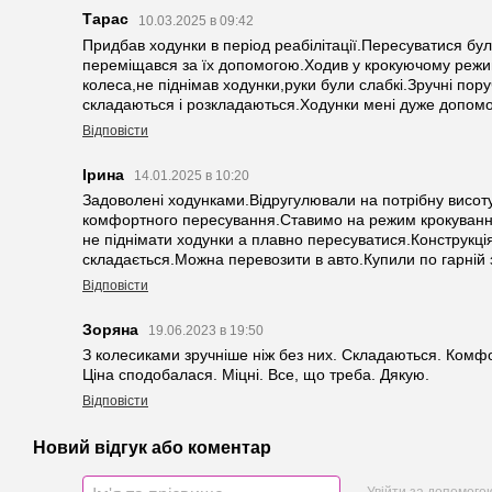
Тарас
10.03.2025 в 09:42
Придбав ходунки в період реабілітації.Пересуватися бул
переміщався за їх допомогою.Ходив у крокуючому режим
колеса,не піднімав ходунки,руки були слабкі.Зручні пору
складаються і розкладаються.Ходунки мені дуже допом
Відповісти
Ірина
14.01.2025 в 10:20
Задоволені ходунками.Відругулювали на потрібну висот
комфортного пересування.Ставимо на режим крокуванн
не піднімати ходунки а плавно пересуватися.Конструкці
складається.Можна перевозити в авто.Купили по гарній 
Відповісти
Зоряна
19.06.2023 в 19:50
З колесиками зручніше ніж без них. Складаються. Комф
Ціна сподобалася. Міцні. Все, що треба. Дякую.
Відповісти
Новий відгук або коментар
Увійти за допомого