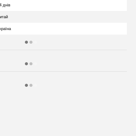
4 днів
итай
країна