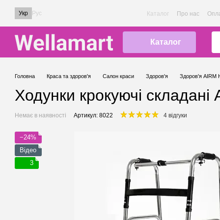
Перейти до основного контенту
Укр
Рус
Каталог
Про нас
Опла
Каталог
Головна
Краса та здоров'я
Салон краси
Здоров'я
Здоров'я AIRM
Ходунки крокуючі складані
Немає в наявності
Артикул: 8022
4 відгуки
−24%
Відео
3