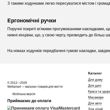
З такими ходунками легко пересуватися містом і грома
Ергономічні ручки
Поручні покриті м'якими прогумованими накладками, що
нижні кінцівки, що, у свою чергу, призводить до більш 
На ніжках ходунків передбачені гумові накладки, завдяк
Каталог
Для дому
© 2012—2026
Для дачі
Wellamart — магазин товарів для життя
Краса та здоро
Мобільна версія
Масажери
Приймаємо до оплати
Для авто
Для дітей