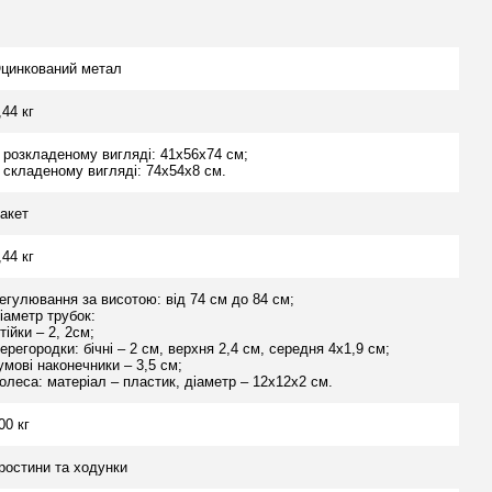
цинкований метал
,44 кг
 розкладеному вигляді: 41х56х74 см;
 складеному вигляді: 74х54х8 см.
акет
,44 кг
егулювання за висотою: від 74 см до 84 см;
іаметр трубок:
тійки – 2, 2см;
ерегородки: бічні – 2 см, верхня 2,4 см, середня 4х1,9 см;
умові наконечники – 3,5 см;
олеса: матеріал – пластик, діаметр – 12х12х2 см.
00 кг
ростини та ходунки