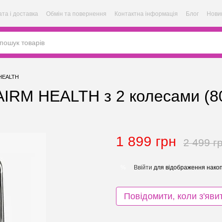
та і доставка
Обмін та повернення
Контактна інформація
Блог
Нови
 HEALTH
 AIRM HEALTH з 2 колесами (8
1 899 грн
2 499 г
Ввійти
для відображення накоп
%
Повідомити, коли з'яви