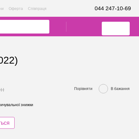
044 247-10-69
ни
Оферта
Співпраця
022)
рн
Порівняти
В бажання
ичувальної знижки
ться