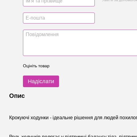
Оцініть товар
Надіслати
Опис
Крокуючі ходунки - ідеальне рішення для людей похилого
Роль ходунків полягає у підтримці балансу тіла, підтримц