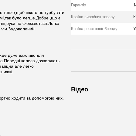
Гарантія
1
о тяжко,щоб нікого не турбувати
Країна виробник товару
К
і,так було легше.Добре ,що є
чні,руки не сковзаються.Легко
огли.Задоволений.
Країна реєстрації бренду
У
у,це дуже важливо для
а.Передні колеса дозволяють
я міцна,але легко
знижці.
Відео
ортно ходити за допомогою них.
ю