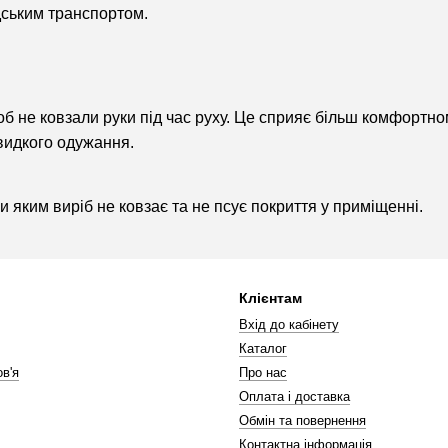
дським транспортом.
б не ковзали руки під час руху. Це сприяє більш комфорт
швидкого одужання.
и яким виріб не ковзає та не псує покриття у приміщенні.
Клієнтам
Вхід до кабінету
Каталог
в'я
Про нас
Оплата і доставка
Обмін та повернення
Контактна інформація