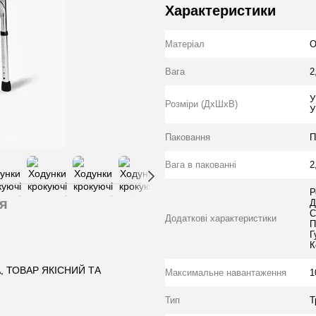
Характеристики
Матеріал
О
Вага
2
У
Розміри (ДхШхВ)
У
Паковання
П
Вага в пакованні
2
Р
я
Д
С
Додаткові характеристики
П
Г
К
 ТОВАР ЯКІСНИЙ ТА
Максимальне навантаження
1
Тип
Т