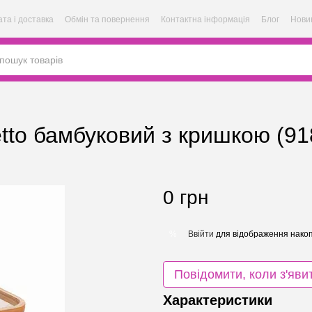
та і доставка
Обмін та повернення
Контактна інформація
Блог
Нови
tto бамбуковий з кришкою (91
0 грн
Ввійти
для відображення накоп
%
Повідомити, коли з'яви
Характеристики