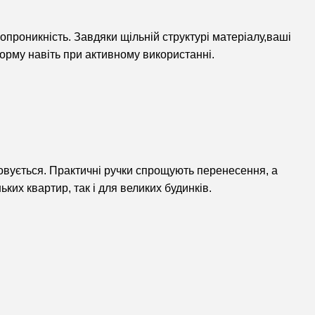
ропроникність. Завдяки щільній структурі матеріалу,ваші
форму навіть при активному використанні.
стовується. Практичні ручки спрощують перенесення, а
их квартир, так і для великих будинків.