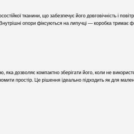
состійкої тканини, що забезпечує його довговічність і повіт
і. Внутрішні опори фіксуються на липучці — коробка тримає 
ію, яка дозволяє компактно зберігати його, коли не викори
мити простір. Це рішення ідеально підходить як для маленьк