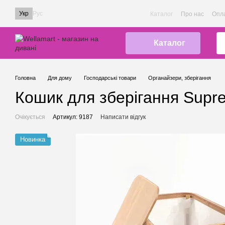
Перейти до основного контенту
Укр
Рус
Каталог
Про нас
Опла
Каталог
Головна
Для дому
Господарські товари
Органайзери, зберігання
Кошик для зберігання Supre
Очікується
Артикул: 9187
Написати відгук
Новинка