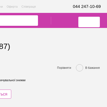
044 247-10-69
ни
Оферта
Співпраця
87)
Порівняти
В бажання
ичувальної знижки
ться