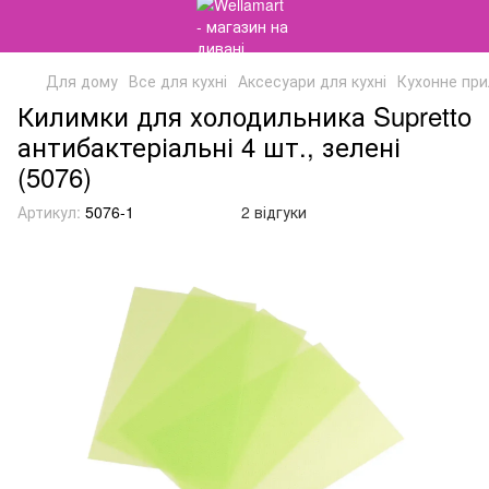
Для дому
Все для кухні
Аксесуари для кухні
Кухонне пр
Килимки для холодильника Supretto
антибактеріальні 4 шт., зелені
(5076)
Артикул:
5076-1
2 відгуки