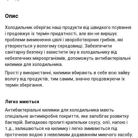
Опис
Холодильник оберігає наші продукти від швидкого псування
і продовжує їх термін придатності, але він не вирішує
проблеми виникнення цвілі і хвороботворних грибків, які
утворюється у вологому середовищі. Забезпечити
санітарну безпеку і захистити їжу в холодильнику від
небезпечних мікроорганізмів, допоможуть антибактеріальні
килимки для холодильника.
Прості у використанні, килимки вбирають в себе всю зайву
вологу від продуктів, тим самим, значно продовжуючи їх
термін зберігання.
Легко ми
ються
Антибактеріальні килимки для холодильника мають
спеціальне антимікробне покриття, яке запобігає розвитку
бактерій. Випадково пролиті крапельки соусу, олії, напою і
т.д., залишаються на килимку і легко змиваються під
проточною водою з невеликим додаванням миючого засобу.