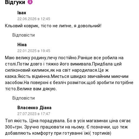
Відгуки
3
Іван
22.06.2026 в 12:45
Кльовий коврик, тісто не липне, я довольний!
Відповісти
Ніна
22.01.2025 в 19:45
Маю велику родину,печу постійно.Раніше все робила на
столі.Потім довго і тяжко його вимивала.Придбала цей
силіконовий килимок,як на світ народилася.Це ж
казка.Якість відмінна.Миється швидко звичайним миючим
засобом.На поверхні є безліч розміток.щоб зробити потрібне
тісто.Велике вам дякую.
Відповісти
Власенко Діана
27.07.2023 в 17:47
Топ якість. Ціна порадувала. Бо в усіх магазинах ціна сягає
300+грн. Зручно працювати на ньому. Є позначки, що теж
добавляють комфорту при готуванні їжі( тортиків)