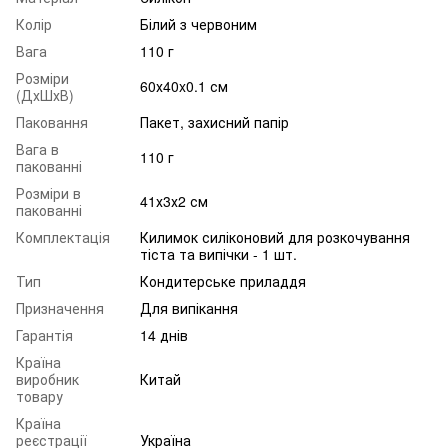
Колір
Білий з червоним
Вага
110 г
Розміри
60х40x0.1 см
(ДхШхВ)
Паковання
Пакет, захисний папір
Вага в
110 г
пакованні
Розміри в
41х3х2 см
пакованні
Комплектація
Килимок силіконовий для розкочування
тіста та випічки - 1 шт.
Тип
Кондитерське приладдя
Призначення
Для випікання
Гарантія
14 днів
Країна
виробник
Китай
товару
Країна
реєстрації
Україна