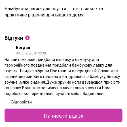
Бамбукова лавка для взуття — це стильне та
практичне рішення для вашого дому!
Відгуки
1
Богдан
03.03.2025 в 12:38
На сайті ми вже придбали вішалку з бамбуку,для
гармонійного поєднання придбали бамбукову лавку для
взуття.Швидко зібрали.Поставили в передпокій.Лавка має
гарний дизайн.Виготовлена з натурального бамбуку.Зверху
зручне ,мяке сидіння.Дуже зручно коли взуваєшся присісти
на лавку.Вона має поличку,на яку ставимо взуття.Нам
подобаються оригінальні ,сучасні меблі.Задоволені.
Відповісти
Написати відгук