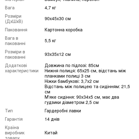
Вага
4,7 кг
Розміри
90x45x30 см
(ДхШхВ)
Паковання
Картонна коробка
Вага в
5,5 кг
пакованні
Розміри в
93x35x12 см
пакованні
Додаткові
Довжина по підлозі: 85см
характеристики
Нижня полиця: 65x25 см, відстань між
планками полиці 3 см
Ніжки бамбукові: 3,7x2 см
Відстань між полицею та сидінням: 21,5
см
М'яке сидіння: 90x34x5 см, має два
гудзики діаметром 2,5 см
Тип
Гардеробні лавки
Гарантія
14 днів
Країна
виробник
Китай
товару