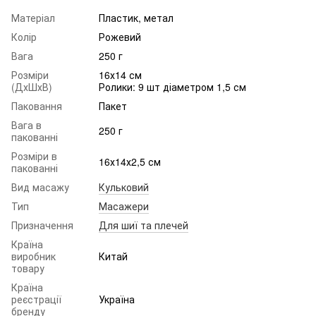
Матеріал
Пластик, метал
Колір
Рожевий
Вага
250 г
Розміри
16х14 см
(ДхШхВ)
Ролики: 9 шт діаметром 1,5 см
Паковання
Пакет
Вага в
250 г
пакованні
Розміри в
16х14х2,5 см
пакованні
Вид масажу
Кульковий
Тип
Масажери
Призначення
Для шиї та плечей
Країна
виробник
Китай
товару
Країна
реєстрації
Україна
бренду