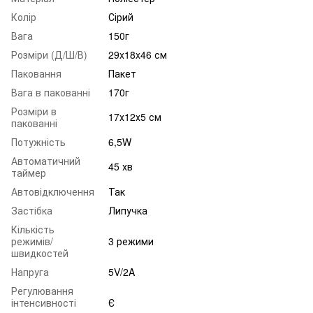
Колір
Сірий
Вага
150г
Розміри (Д/Ш/В)
29x18x46 см
Паковання
Пакет
Вага в пакованні
170г
Розміри в
17х12х5 см
пакованні
Потужність
6,5W
Автоматичний
45 хв
таймер
Автовідключення
Так
Застібка
Липучка
Кількість
режимів/
3 режими
швидкостей
Напруга
5V/2A
Регулювання
інтенсивності
Є