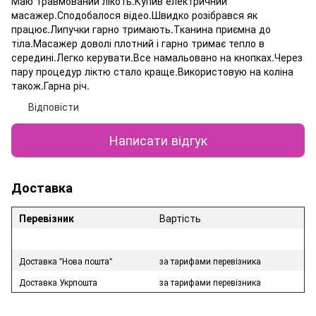
Маю травмований лікоть.Купив електричний
масажер.Сподобалося відео.Швидко розібрався як
працює.Липучки гарно тримають.Тканина приємна до
тіла.Масажер доволі плотний і гарно тримає тепло в
середині.Легко керувати.Все намальовано на кнопках.Через
пару процедур ліктю стало краще.Використовую на коліна
також.Гарна річ.
Відповісти
Написати відгук
Доставка
Перевізник
Вартість
Доставка "Нова пошта"
за тарифами перевізника
Доставка Укрпошта
за тарифами перевізника