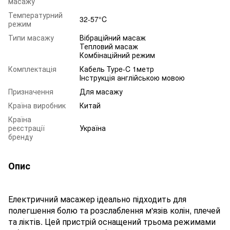
масажу
Температурний
32-57°C
режим
Типи масажу
Вібраційний масаж
Тепловий масаж
Комбінаційний режим
Комплектація
Кабель Type-C 1метр
Інструкція англійською мовою
Призначення
Для масажу
Країна виробник
Китай
Країна
реєстрації
Україна
бренду
Опис
Електричний масажер ідеально підходить для
полегшення болю та розслаблення м'язів колін, плечей
та ліктів. Цей пристрій оснащений трьома режимами