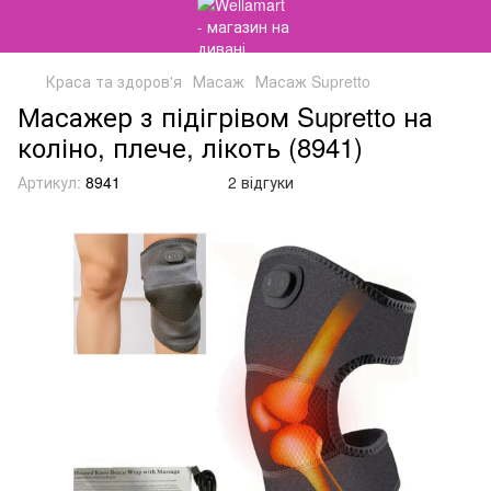
Краса та здоров'я
Масаж
Масаж Supretto
Масажер з підігрівом Supretto на
коліно, плече, лікоть (8941)
Артикул:
8941
2 відгуки