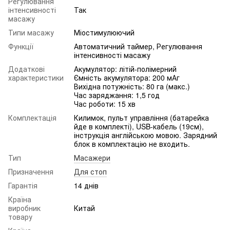
Регулювання
інтенсивності
Так
масажу
Типи масажу
Міостимулюючий
Функції
Автоматичний таймер, Регулювання
інтенсивності масажу
Додаткові
Акумулятор: літій-полімерний
характеристики
Ємність акумулятора: 200 мАг
Вихідна потужність: 80 га (макс.)
Час заряджання: 1,5 год
Час роботи: 15 хв
Комплектація
Килимок, пульт управління (батарейка
йде в комплекті), USB-кабель (19см),
інструкція англійською мовою. Зарядний
блок в комплектацію не входить.
Тип
Масажери
Призначення
Для стоп
Гарантія
14 днів
Країна
виробник
Китай
товару