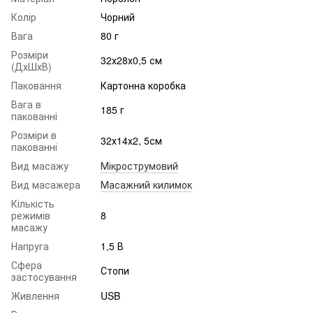
Колір
Чорний
Вага
80 г
Розміри
32х28х0,5 см
(ДхШхВ)
Паковання
Картонна коробка
Вага в
185 г
пакованні
Розміри в
32х14х2, 5см
пакованні
Вид масажу
Мікрострумовий
Вид масажера
Масажний килимок
Кількість
режимів
8
масажу
Напруга
1,5 В
Сфера
Стопи
застосування
Живлення
USB