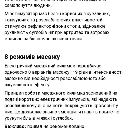
самопочуття людини.
Міостимулятор має безліч корисних лікувальних,
тонізуючих та розслаблюючих властивостей:
стимулює рефлекторні зони стопи, відновлює
рухливість суглобів ніг при артритах та артрозах,
впливає на біологічно активні точки.
8 режимів масажу
Електричний масажний килимок передбачає
одночасно 8 варіантів масажу і 19 рівнів інтенсивності
залежно від необхідності розслаблюючого або
лікувального ефекту.
Принцип роботи масажного килимка заснований на
подачі коротких електричних імпульсів, які надають
розслаблюючу дію на ноги, покращують кровообіг у
них. Це дозволяє значно зменшити і навіть повністю
усунути біль в м'язах і суглобах.
Важливо:
прилад не рекомендовано