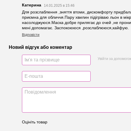
Катерина
14.01.2025 в 15:46
Для розслаблення ,зняття втоми, дискомфорту придбала
приємна для обличчя.Пару хвилин підігріваю льон в мікр
насолоджуюся.Маска добре прилягає до очей ,не проник
мені допомагає. Заспокоююся ,розслаблююся,кайфую.
Відповісти
Новий відгук або коментар
Увійти за допомого
Оцініть товар