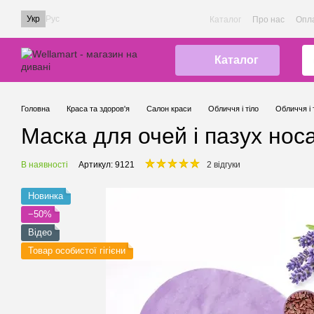
Перейти до основного контенту
Укр
Рус
Каталог
Про нас
Опла
Каталог
Головна
Краса та здоров'я
Салон краси
Обличчя і тіло
Обличчя і 
Маска для очей і пазух носа
В наявності
Артикул: 9121
2 відгуки
Новинка
−50%
Відео
Товар особистої гігієни