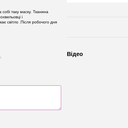
 собі таку маску. Тканина
охвильовці і
ає світло .Після робочого дня
Відео
ю