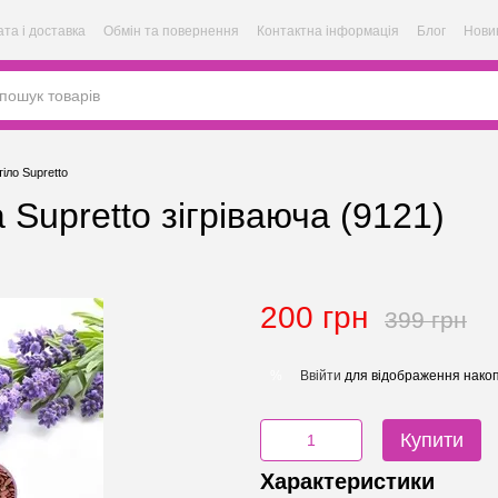
та і доставка
Обмін та повернення
Контактна інформація
Блог
Нови
тіло Supretto
 Supretto зігріваюча (9121)
200 грн
399 грн
Ввійти
для відображення накоп
%
Купити
Характеристики