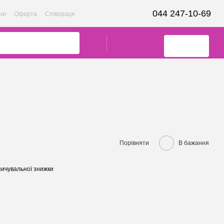
044 247-10-69
ни
Оферта
Співпраця
Порівняти
В бажання
ичувальної знижки