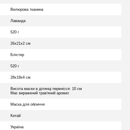
Велюрова тканина
Лаванда
520 г
26x21x2 см
Блістер
520 г
28x19x4 см
Висота маски в ділянці перенісся: 10 см
Має виражений трав'яний аромат.
Маска для обличчя
Китай
Україна