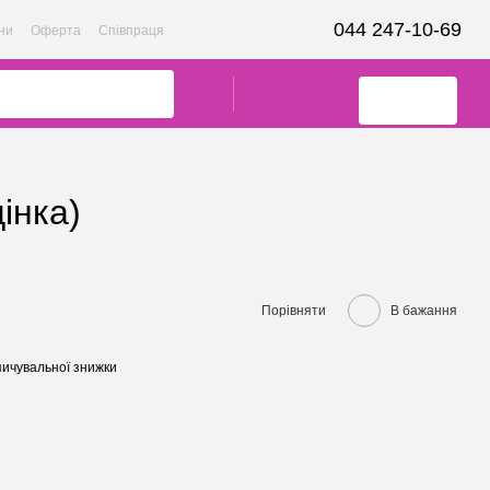
044 247-10-69
ни
Оферта
Співпраця
інка)
Порівняти
В бажання
ичувальної знижки