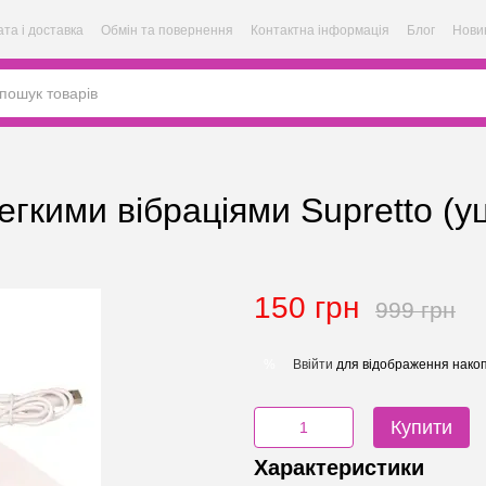
та і доставка
Обмін та повернення
Контактна інформація
Блог
Нови
егкими вібраціями Supretto (уц
150 грн
999 грн
Ввійти
для відображення накоп
%
Купити
Характеристики