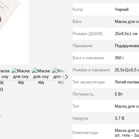
Колір
Чорний
Вага
Маска для сн
Розміри (Д/Ш/В)
25х9,5х1 см
Паковання
Подарункова 
Вага в пакованні
350 г
Розміри в пакованні
25,5х11х5,5 
Тип акумулятора
Литий-полім
я
Потужність
5 Вт
Тип
Маска для с
ю
Напруга
3,7 В
Маска для сн
Комплектація
шт, гель - 1