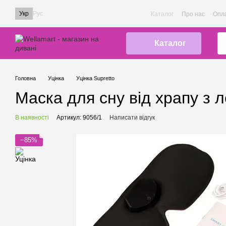
Перейти до основного контенту
Укр
Рус
Каталог
Про нас
Опла
Каталог
Головна
Уцінка
Уцінка Supretto
Маска для сну від храпу з л
В наявності
Артикул: 9056/1
Написати відгук
−85%