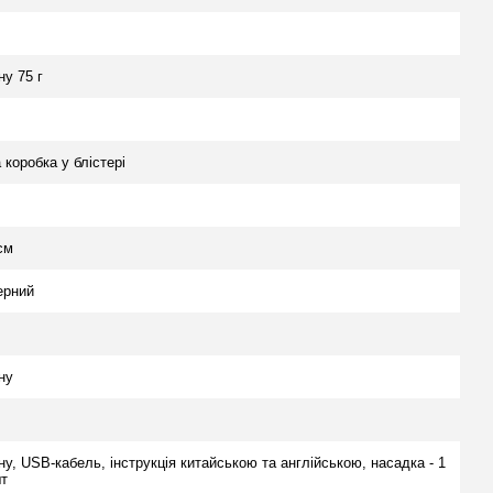
у 75 г
коробка у блістері
см
ерний
ну
у, USB-кабель, інструкція китайською та англійською, насадка - 1
шт