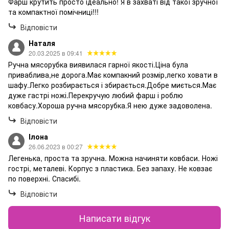
Фарш крутить просто ідеально! Я в захваті від такої зручної
та компактної помічниці!!!
Відповісти
Наталя
20.03.2025 в 09:41
Ручна мясорубка виявилася гарної якості.Ціна була
приваблива,не дорога.Має компакний розмір,легко ховати в
шафу.Легко розбирається і збирається.Добре миється.Має
дуже гастрі ножі.Перекручую любий фарш і роблю
ковбасу.Хороша ручна мясорубка.Я нею дуже задоволена.
Відповісти
Ілона
26.06.2023 в 00:27
Легенька, проста та зручна. Можна начиняти ковбаси. Ножі
гострі, металеві. Корпус з пластика. Без запаху. Не ковзає
по поверхні. Спасибі.
Відповісти
Написати відгук