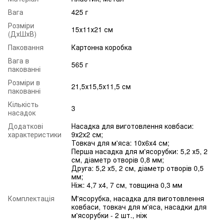
Вага
425 г
Розміри
15х11х21 см
(ДхШхВ)
Паковання
Картонна коробка
Вага в
565 г
пакованні
Розміри в
21,5х15,5х11,5 см
пакованні
Кількість
3
насадок
Додаткові
Насадка для виготовлення ковбаси:
характеристики
9х2х2 см;
Товкач для м'яса: 10х6х4 см;
Перша насадка для м'ясорубки: 5,2 х5, 2
см, діаметр отворів 0,8 мм;
Друга: 5,2 х5, 2 см, діаметр отворів 0,5
мм;
Ніж: 4,7 х4, 7 см, товщина 0,3 мм
Комплектація
М'ясорубка, насадка для виготовлення
ковбаси, товкач для м'яса, насадки для
м'ясорубки - 2 шт., ніж