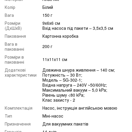
Колір
Білий
Вага
150 г
Розміри
9х6х6 см
(ДхШхВ)
Вхід насоса під пакети – 3,5х3,5 см
Паковання
Картонна коробка
Вага в
200 г
пакованні
Розміри в
11х11х11 см
пакованні
Додаткові
Довжина шнура живлення – 140 см;
характеристики
Потужність – 30 Вт;
Модель – SG-302-1;
Вхідна напруга – 240V ~50/60Hz;
Максимальний вакуум – 5,0 kPa;
Рівень шуму <80 kPa;
Клас захисту - 2
Комплектація
Насос, інструкція англійською мовою
Тип
Міні-насос
Призначення
Для вакуумних пакетів
Гарантія
14 днів