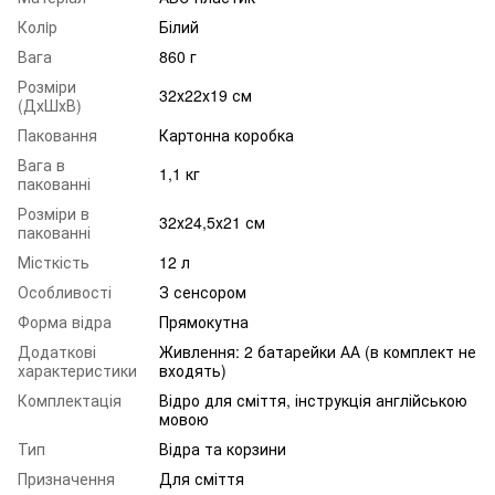
Колiр
Білий
Вага
860 г
Розміри
32х22х19 см
(ДхШхВ)
Паковання
Картонна коробка
Вага в
1,1 кг
пакованні
Розміри в
32х24,5х21 см
пакованні
Місткість
12 л
Особливості
З сенсором
Форма відра
Прямокутна
Додаткові
Живлення: 2 батарейки АА (в комплект не
характеристики
входять)
Комплектація
Відро для сміття, інструкція англійською
мовою
Тип
Відра та корзини
Призначення
Для сміття