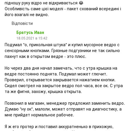
підношу руку відро не відкривається 😂
Особливість саме цієї моделі - пакет схований всередині і
його взагалі не видно.
Відповісти
Братусь Иван
18.05.2021 в 15:42
Подумал "о, прикольная штука" и купил мусорное ведро с
сенсорными кнопками. Грязные подгузники не так сильно
пахнут как в открытом ведре - это плюс.
Но через два дня начал замечать, что с утра крышка на
ведре постоянно поднята. Подумал может глючит.
Проверил, открывается закрывается нажатием кнопки.
Сидел смотрел на закрытое ведро пол часа, все ок. С утра
та же фигня, захожу, крышка открыта.
Позвонил в магазин, менеджер предложил заменить ведро.
Думаю "ну ок", малоли, может отправят на диагностику, а
мне прийдет нормальное рабочее.
Я ж его протер и поставил аккуратненько в прихожую,