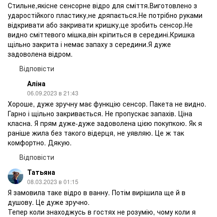
Стильне,якісне сенсорне відро для сміття.Виготовлено з
ударостійкого пластику,не дряпається.Не потрібно руками
відкривати або закривати кришку,це зробить сенсор.Не
видно сміттевого мішка,він кріпиться в середині.Кришка
щільно закрита і немає запаху з середини.Я дуже
задоволена відром.
Відповісти
Аліна
06.09.2023 в 21:43
Хороше, дуже зручну має функцію сенсор. Пакета не видно.
Гарно і щільно закривається. Не пропускає запахів. Ціна
класна. Я прям дуже-дуже задоволена цією покупкою. Як я
раніше жила без такого відерця, не уявляю. Це ж так
комфортно. Дякую.
Відповісти
Татьяна
08.03.2023 в 01:15
Я замовила таке відро в ванну. Потім вирішила ще й в
душову. Це дуже зручно.
Тепер коли знаходжусь в гостях не розумію, чому коли я