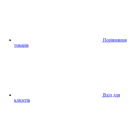
Порівняння
товарів
Вхід для
клієнтів