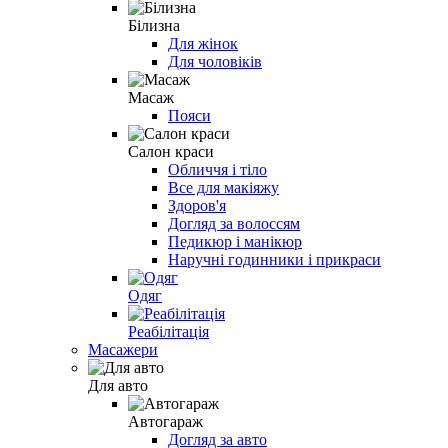
Білизна
Для жінок
Для чоловіків
Масаж
Пояси
Салон краси
Обличчя і тіло
Все для макіяжу
Здоров'я
Догляд за волоссям
Педикюр і манікюр
Наручні годинники і прикраси
Одяг
Реабілітація
Масажери
Для авто
Автогараж
Догляд за авто