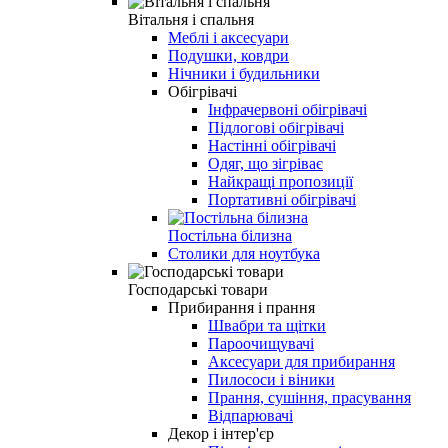
Вітальня і спальня
Меблі і аксесуари
Подушки, ковдри
Нічники і будильники
Обігрівачі
Інфрачервоні обігрівачі
Підлогові обігрівачі
Настінні обігрівачі
Одяг, що зігріває
Найкращі пропозиції
Портативні обігрівачі
Постільна білизна
Столики для ноутбука
Господарські товари
Прибирання і прання
Швабри та щітки
Пароочищувачі
Аксесуари для прибирання
Пилососи і віники
Прання, сушіння, прасування
Відпарювачі
Декор і інтер'єр