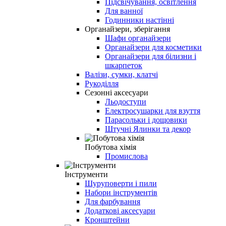
Підсвічування, освітлення
Для ванної
Годинники настінні
Органайзери, зберігання
Шафи органайзери
Органайзери для косметики
Органайзери для білизни і
шкарпеток
Валізи, сумки, клатчі
Рукоділля
Сезонні аксесуари
Льодоступи
Електросушарки для взуття
Парасольки і дощовики
Штучні Ялинки та декор
Побутова хімія
Промислова
Інструменти
Шуруповерти і пили
Набори інструментів
Для фарбування
Додаткові аксесуари
Кронштейни