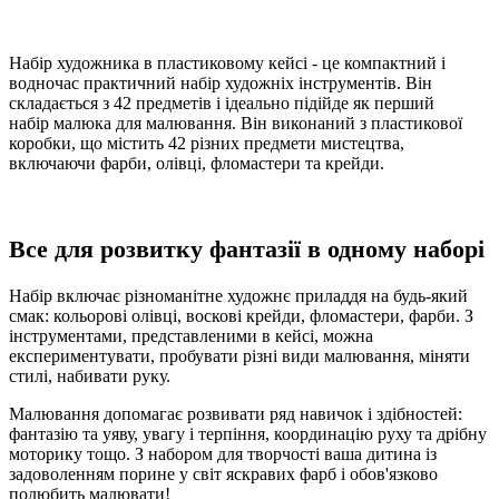
Набір художника в пластиковому кейсі - це компактний і
водночас практичний набір художніх інструментів. Він
складається з 42 предметів і ідеально підійде як перший
набір малюка для малювання. Він виконаний з пластикової
коробки, що містить 42 різних предмети мистецтва,
включаючи фарби, олівці, фломастери та крейди.
Все для розвитку фантазії в одному наборі
Набір включає різноманітне художнє приладдя на будь-який
смак: кольорові олівці, воскові крейди, фломастери, фарби. З
інструментами, представленими в кейсі, можна
експериментувати, пробувати різні види малювання, міняти
стилі, набивати руку.
Малювання допомагає розвивати ряд навичок і здібностей:
фантазію та уяву, увагу і терпіння, координацію руху та дрібну
моторику тощо. З набором для творчості ваша дитина із
задоволенням порине у світ яскравих фарб і обов'язково
полюбить малювати!