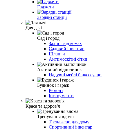
Гаджети
Зарядні станції
Для дачі
Сад і город
Захист від комах
Садовий інвентар
Шланги
Антимоскітні сітки
Активний відпочинок
Надувні меблі й аксесуари
Будинок і гараж
Ремонт
Інструменти
Краса та здоров'я
Тренування вдома
Тренажери для дому
Спортивний інвентар