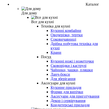
Каталог
Для дому
Все для кухні
Техніка для кухні
Кухонні комбайни
Овочерізки, тертки
Соковичавниці
Дрібна побутова техніка для
кухні
Крани
Посуд
Кухонні ножі і ножеточки
Сковорідки і каструлі
Чайники, чашки, пляшки
Ланч-бокси
Для зберігання
Аксесуари для кухні
Кухонне приладдя
Форми для випічки
Аксесуари для приготування
Декор і сервірування
Кондитерські приладдя