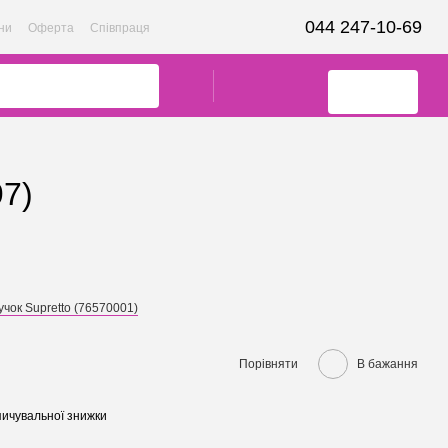
044 247-10-69
ни
Оферта
Співпраця
97)
ручок Supretto (76570001)
Порівняти
В бажання
ичувальної знижки