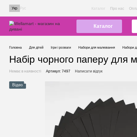
Перейти до основного контенту
Укр
Рус
Каталог
Про нас
Опла
Каталог
Головна
Для дітей
Ігри і розваги
Набори для малювання
Набори д
Набір чорного паперу для м
Немає в наявності
Артикул: 7497
Написати відгук
Відео