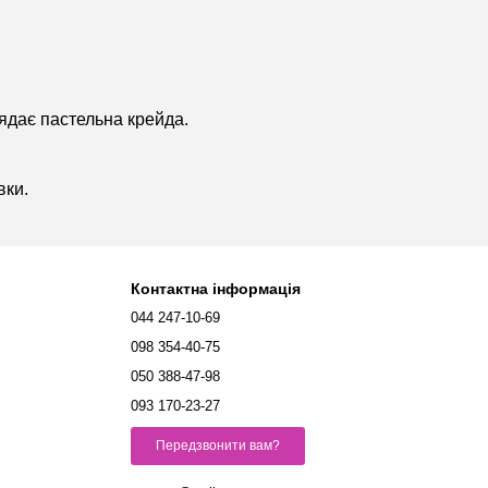
лядає пастельна крейда.
вки.
Контактна інформація
044 247-10-69
098 354-40-75
050 388-47-98
093 170-23-27
Передзвонити вам?