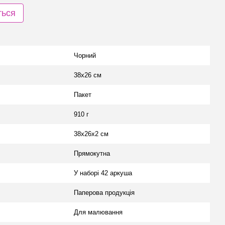
ться
Чорний
38х26 см
Пакет
910 г
38х26х2 см
Прямокутна
У наборі 42 аркуша
Паперова продукція
Для малювання