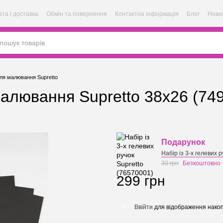
та і доставка
Обмін та повернення
Контактна інформація
Блог
Нови
ля малювання Supretto
алювання Supretto 38х26 (74
Подарунок
Набір із 3-х гелевих 
30 грн
Безкоштовно
299 грн
Ввійти
для відображення накоп
%