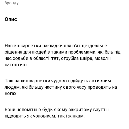
бренду
Опис
Напівшкарпетки-накладки для п'ят це ідеальне
рішення для людей з такими проблемами, як: біль під
час ходьби в області п'ят, огрубіла шкіра, мозолі і
натоптиші.
Такі напівшкарпетки чудово підійдуть активним
людям, які більшу частину свого часу проводять на
ногах.
Вони непомітні в будь-якому закритому взутті і
підходять як чоловікам, так і жінкам.