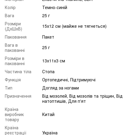
Колір
Темно-синій
Вага
25 г
Розміри
15х12 см (майже не тягнеться)
(ДхШхВ)
Паковання
Пакет
Вага в
25 г
пакованні
Розміри в
13х11х3 см
пакованні
Частина тіла
Стопа
Функція
Ортопедичні, Підтримуючі
Тип
Догляд за ногами
Призначення
Від мозолей, Від мозолів та тріщин, Від
натоптишів, Для п'ят
Країна
виробник
Китай
товару
Країна
реєстрації
Україна