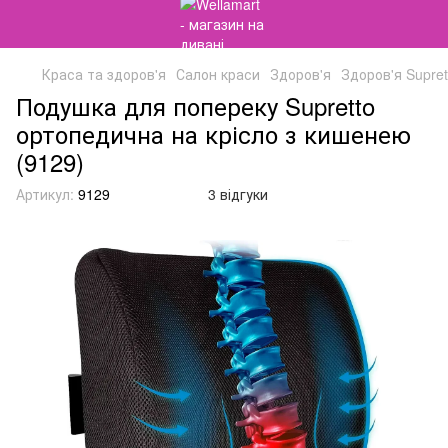
Краса та здоров'я
Салон краси
Здоров'я
Здоров'я Supret
Подушка для попереку Supretto
ортопедична на крісло з кишенею
(9129)
Артикул:
9129
3 відгуки