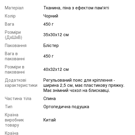
Матеріал
Тканина, піна з ефектом пам'яті
Колір
Чорний
Вага
450 г
Розміри
35x30x12 см
(ДхШхВ)
Паковання
Блістер
Вага в
450 г
пакованні
Розміри в
40x32x12 см
пакованні
Додаткові
Регульований пояс для кріплення -
характеристики
ширина 2,5 см, має пластикову пряжку.
Має знімний чохол на блискавці.
Частина тіла
Спина
Тип
Ортопедична подушка
Країна
виробник
Китай
товару
Країна