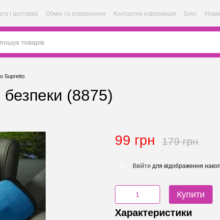
та і доставка
Обмін та повернення
Контактна інформація
Блог
Нови
о Supretto
 безпеки (8875)
99 грн
179 грн
Ввійти
для відображення накоп
%
Купити
Характеристики