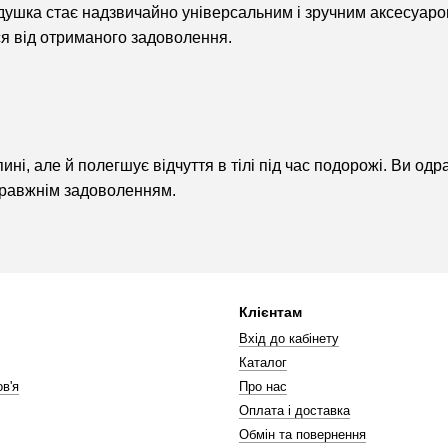
душка стає надзвичайно універсальним і зручним аксесуаром.
я від отриманого задоволення.
ні, але й полегшує відчуття в тілі під час подорожі. Ви од
правжнім задоволенням.
Клієнтам
Вхід до кабінету
Каталог
в'я
Про нас
Оплата і доставка
Обмін та повернення