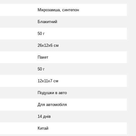
Мікрозамша, синтепон
Блакитний
50 г
26х12х6 см
Пакет
50 г
12х11х7 см
Подушки в авто
Для автомобіля
14 днів
Китай