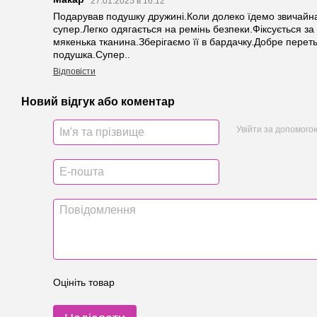
27.01.2025 в 16:12
Подарував подушку дружині.Коли долеко їдемо звичайна 
супер.Легко одягається на ремінь безпеки.Фіксується 
мякенька тканина.Зберігаємо її в бардачку.Добре перет
подушка.Супер..
Відповісти
Новий відгук або коментар
Увійти за допомого
Оцініть товар