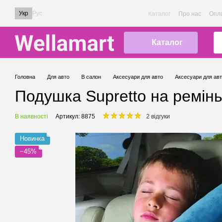
Перейти до основного контенту
Укр
Рус
Каталог
Про нас
Опла
Каталог
Головна
Для авто
В салон
Аксесуари для авто
Аксесуари для авт
Подушка Supretto на ремінь
В наявності
Артикул: 8875
2 відгуки
Новинка
−45%