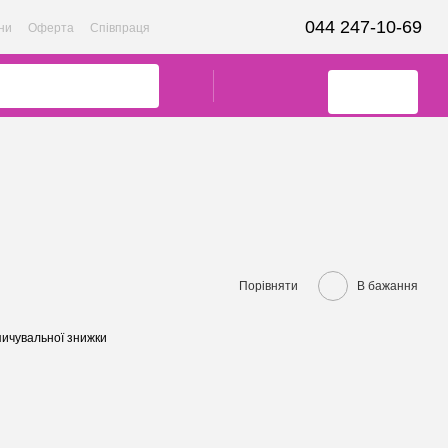
044 247-10-69
ни
Оферта
Співпраця
Порівняти
В бажання
ичувальної знижки