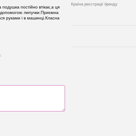
Країна реєстрації бренду
подушка постійно втікає,а ця
за допомогою липучки.Приємна
ься руками і в машинці.Класна
ю