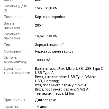
Розміри (Д/Ш/
15х7,3х1,6 см
В)
Паковання
Картонна коробка
Вага в
285 г
пакованні
Розміри в
16,5х8,5х3 см
пакованні
Тип
Зарядні пристрої
Особливості
Індикатор рівня заряду
Ємність
10000 мА*ч
аккумулятору
Додаткові
Вхідні інтерфейси: Micro-USB, USB Type C,
характеристики
USB Type A;
Вихідні інтерфейси: USB Type C/Micro-
USB, Lightning;
Вхід постійного струму: 5 V/2 А;
Вихід постійного струму: 5 V/2 А;
Тип акумулятора: Li-Ion
Призначення
Для зарядки
Гарантія
14 днів