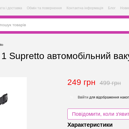
та і доставка
Обмін та повернення
Контактна інформація
Блог
Нови
tto
 1 Supretto автомобільний ва
249 грн
499 грн
Ввійти
для відображення накоп
%
Повідомити, коли з'яви
Характеристики