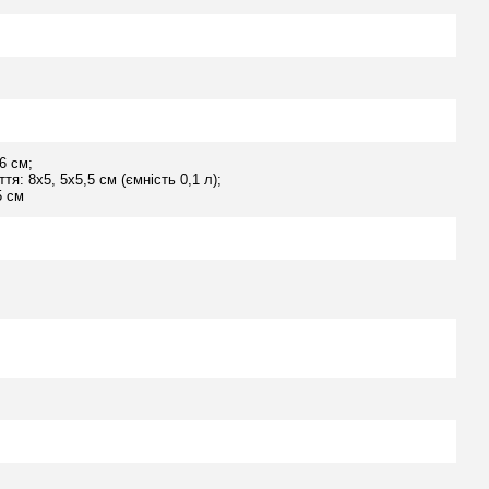
6 см;
тя: 8х5, 5х5,5 см (ємність 0,1 л);
5 см