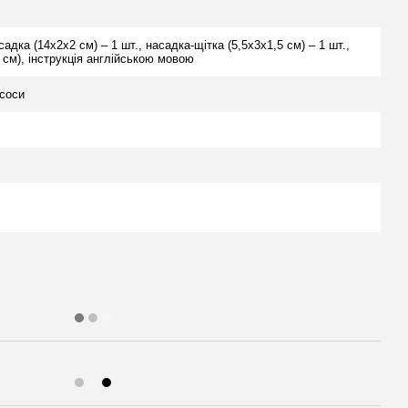
адка (14х2х2 см) – 1 шт., насадка-щітка (5,5х3х1,5 см) – 1 шт.,
 см), інструкція англійською мовою
ососи