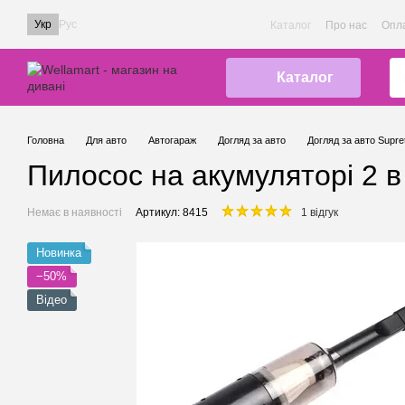
Перейти до основного контенту
Укр
Рус
Каталог
Про нас
Опла
Каталог
Головна
Для авто
Автогараж
Догляд за авто
Догляд за авто Supre
Пилосос на акумуляторі 2 в
Немає в наявності
Артикул: 8415
1 відгук
Новинка
−50%
Відео