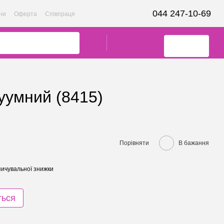
044 247-10-69
ни
Оферта
Співпраця
куумний (8415)
Порівняти
В бажання
ичувальної знижки
ться