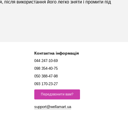
після використання його легко зняти і промити під
Контактна інформація
044 247-10-69
098 354-40-75
050 388-47-98
093 170-23-27
Передзвонити вам?
support@wellamart.ua