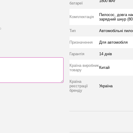
1800 мАг
батареї
Пилосос, довга нас
Комплектація
зарядний шнур (80
ю
Тип
Автомобільні пил
Призначення
Для автомобіля
Гарантія
14 днів
Країна виробник
Китай
товару
Країна
реєстрації
Україна
бренду