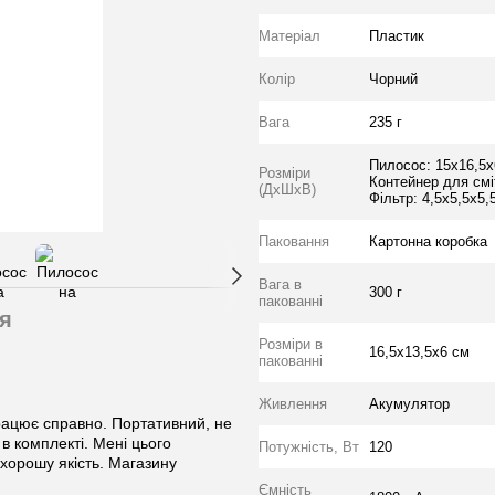
Матеріал
Пластик
Колiр
Чорний
Вага
235 г
Пилосос: 15х16,5х
Розміри
Контейнер для сміт
(ДхШхВ)
Фільтр: 4,5х5,5х5,
Паковання
Картонна коробка
Вага в
300 г
пакованні
я
Розміри в
16,5х13,5х6 см
пакованні
Живлення
Акумулятор
рацює справно. Портативний, не
в комплекті. Мені цього
Потужність, Вт
120
 хорошу якість. Магазину
Ємність