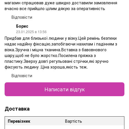
магазин спрацював дуже швидко доставили замовлення
вчасно все прийшло цілим дякую за оперативність
Відповісти
Борис
23.01.2025 в 13:56
Придбав для близької людини у візку.Цей ремінь безпеки
надає надійну фіксацію,запобігаючи нахилам і падінням з
візка.Зручна і міцна тканина.Вставка з бавовнового
шару,щоб не було жорстко.Посилена пряжка з
пластику.Зверху довгі регульовані стрічки,які зручно
фіксують людину .Ціна хороша,якість теж.
Відповісти
Написати відгук
Доставка
Перевізник
Вартість