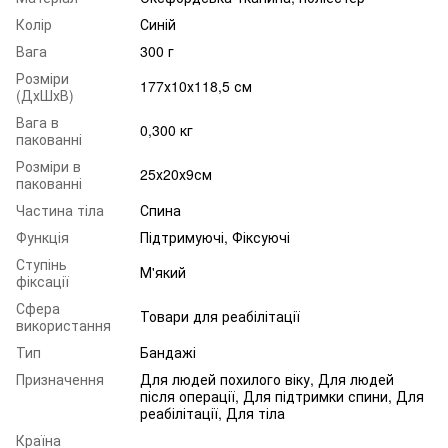
Колір
Синій
Вага
300 г
Розміри
177х10х118,5 см
(ДхШхВ)
Вага в
0,300 кг
пакованні
Розміри в
25х20х9см
пакованні
Частина тіла
Спина
Функція
Підтримуючі, Фіксуючі
Ступінь
М'який
фіксації
Сфера
Товари для реабілітації
використання
Тип
Бандажі
Призначення
Для людей похилого віку, Для людей
після операції, Для підтримки спини, Для
реабілітації, Для тіла
Країна