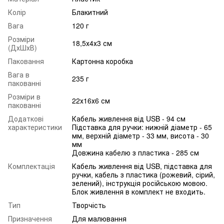
Колір
Блакитний
Вага
120 г
Розміри
18,5х4х3 см
(ДхШхВ)
Паковання
Картонна коробка
Вага в
235 г
пакованні
Розміри в
22х16х6 см
пакованні
Додаткові
Кабель живлення від USB - 94 см
характеристики
Підставка для ручки: нижній діаметр - 65
мм, верхній діаметр - 33 мм, висота - 30
мм
Довжина кабелю з пластика - 285 см
Комплектація
Кабель живлення від USB, підставка для
ручки, кабель з пластика (рожевий, сірий,
зелений), інструкція російською мовою.
Блок живлення в комплект не входить.
Тип
Творчість
Призначення
Для малювання