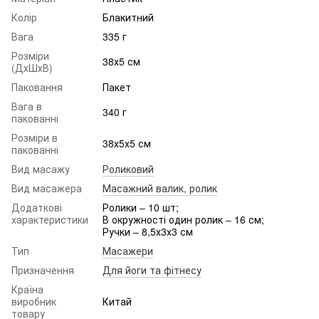
Колір
Блакитний
Вага
335 г
Розміри
38х5 см
(ДхШхВ)
Паковання
Пакет
Вага в
340 г
пакованні
Розміри в
38х5х5 см
пакованні
Вид масажу
Роликовий
Вид масажера
Масажний валик, ролик
Додаткові
Ролики – 10 шт;
характеристики
В окружності один ролик – 16 см;
Ручки – 8,5х3х3 см
Тип
Масажери
Призначення
Для йоги та фітнесу
Країна
виробник
Китай
товару