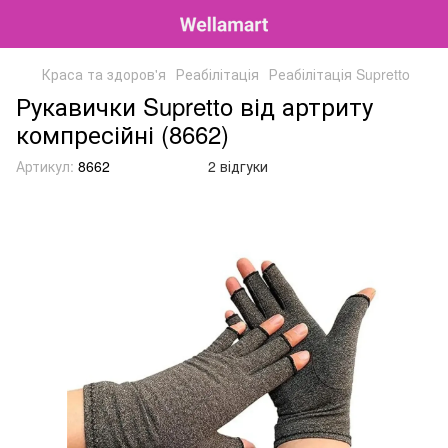
Краса та здоров'я
Реабілітація
Реабілітація Supretto
Рукавички Supretto від артриту
компресійні (8662)
Артикул:
8662
2 відгуки