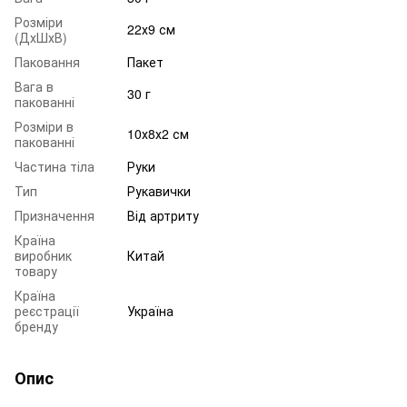
Розміри
22х9 см
(ДхШхВ)
Паковання
Пакет
Вага в
30 г
пакованні
Розміри в
10х8х2 см
пакованні
Частина тіла
Руки
Тип
Рукавички
Призначення
Від артриту
Країна
виробник
Китай
товару
Країна
реєстрації
Україна
бренду
Опис