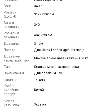
Вага
340 г
Розміри
31х22х32 см
(ДхШхВ)
Вага в
340 г
пакованні
Розміри в
46х38х8 см
пакованні
Довжина
31 см
Порода
Для кішок і собак дрібних порід
Додаткові
Максимальне навантаження: 6 кг
характеристики
Тип
Спальні місця та переноски
Призначення
Для собак і кішок
Гарантія
14 днів
Країна
виробник
Китай
товару
Країна
реєстрації
Україна