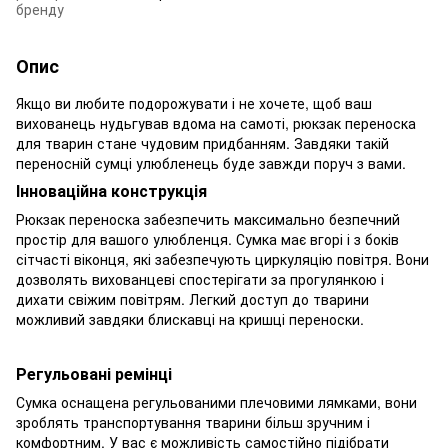
бренду
Опис
Якщо ви любите подорожувати і не хочете, щоб ваш
вихованець нудьгував вдома на самоті, рюкзак переноска
для тварин стане чудовим придбанням. Завдяки такій
переносній сумці улюбленець буде завжди поруч з вами.
Інноваційна конструкція
Рюкзак переноска забезпечить максимально безпечний
простір для вашого улюбленця. Сумка має вгорі і з боків
сітчасті віконця, які забезпечують циркуляцію повітря. Вони
дозволять вихованцеві спостерігати за прогулянкою і
дихати свіжим повітрям. Легкий доступ до тварини
можливий завдяки блискавці на кришці переноски.
Регульовані ремінці
Сумка оснащена регульованими плечовими лямками, вони
зроблять транспортування тварини більш зручним і
комфортним. У вас є можливість самостійно підібрати