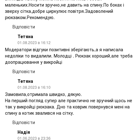
маленьких.Носити зручно,не давить на спину.По боках і
зверху сітка,добре циркулює повітря.Задоволений
рюкзаком.Рекомендую.
Відповісти
Тетяна
01.08.2023 в 16:12
Модератори відгуки позитивні зберігають,а я написала
недоліки то видалили. Молодці . Рюкзак хороший,але треба
доопрацювання у викройці
Відповісти
Тетяна
01.08.2023 в 16:10
Замовила,отримала швидко, дякую.
На перший погляд супер але практично не зручний щось не
так у викройці рюкзака. Дно та коврик повернувся мені на
спину а котик звалився на сітку.
Відповісти
Надія
01.06.2023 в 23:36