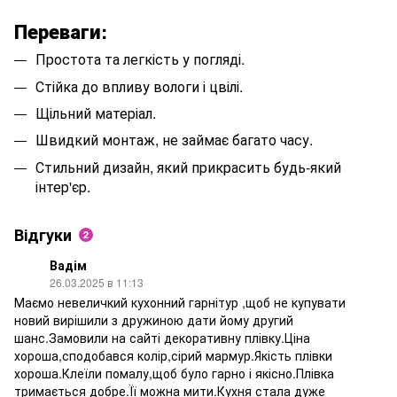
Переваги:
Простота та легкість у погляді.
Стійка до впливу вологи і цвілі.
Щільний матеріал.
Швидкий монтаж, не займає багато часу.
Стильний дизайн, який прикрасить будь-який
інтер'єр.
Відгуки
2
Вадім
26.03.2025 в 11:13
Маємо невеличкий кухонний гарнітур ,щоб не купувати
новий вирішили з дружиною дати йому другий
шанс.Замовили на сайті декоративну плівку.Ціна
хороша,сподобався колір,сірий мармур.Якість плівки
хороша.Клеїли помалу,щоб було гарно і якісно.Плівка
тримається добре.Її можна мити.Кухня стала дуже