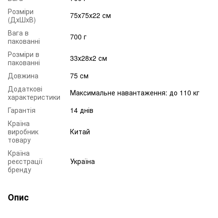
Розміри
75х75х22 см
(ДхШхВ)
Вага в
700 г
пакованні
Розміри в
33х28х2 см
пакованні
Довжина
75 см
Додаткові
Максимальне навантаження: до 110 кг
характеристики
Гарантія
14 днів
Країна
виробник
Китай
товару
Країна
реєстрації
Україна
бренду
Опис