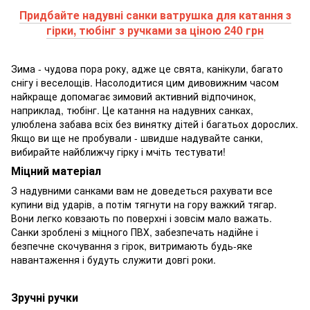
Придбайте надувні санки ватрушка для катання з
гірки, тюбінг з ручками за ціною 240 грн
Зима - чудова пора року, адже це свята, канікули, багато
снігу і веселощів. Насолодитися цим дивовижним часом
найкраще допомагає зимовий активний відпочинок,
наприклад, тюбінг. Це катання на надувних санках,
улюблена забава всіх без винятку дітей і багатьох дорослих.
Якщо ви ще не пробували - швидше надувайте санки,
вибирайте найближчу гірку і мчіть тестувати!
Міцний матеріал
З надувними санками вам не доведеться рахувати все
купини від ударів, а потім тягнути на гору важкий тягар.
Вони легко ковзають по поверхні і зовсім мало важать.
Санки зроблені з міцного ПВХ, забезпечать надійне і
безпечне скочування з гірок, витримають будь-яке
навантаження і будуть служити довгі роки.
Зручні ручки