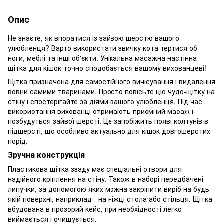
Опис
Не знаєте, як впоратися із зайвою шерстю вашого
улюбленця? Варто використати звичку кота тертися об
ноги, меблі та інші об'єкти. Унікальна масажна настінна
щітка для кішок точно сподобається вашому вихованцеві!
Щітка призначена для самостійного вичісування і видалення
вовни самими тваринами. Просто повісьте цю чудо-щітку на
стіну і спостерігайте за діями вашого улюбленця. Під час
використання вихованці отримають приємний масаж і
позбудуться зайвої шерсті. Це запобіжить появі колтунів в
підшерсті, що особливо актуально для кішок довгошерстих
порід.
Зручна конструкція
Пластикова щітка ззаду має спеціальні отвори для
надійного кріплення на стіну. Також в наборі передбачені
липучки, за допомогою яких можна закріпити виріб на будь-
якій поверхні, наприклад - на ніжці стола або стільця. Щітка
вбудована в прозорий кейс, при необхідності легко
виймається і очищується.