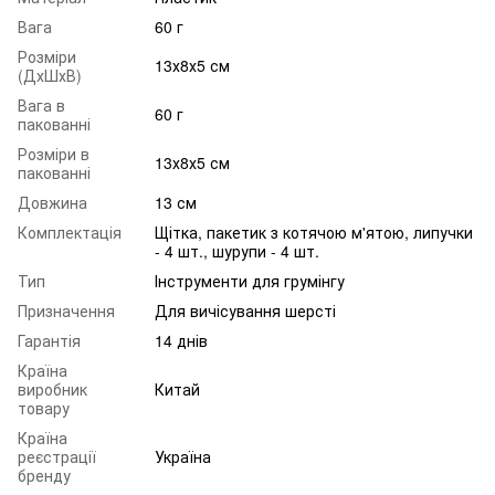
Вага
60 г
Розміри
13х8х5 см
(ДхШхВ)
Вага в
60 г
пакованні
Розміри в
13х8х5 см
пакованні
Довжина
13 см
Комплектація
Щітка, пакетик з котячою м'ятою, липучки
- 4 шт., шурупи - 4 шт.
Тип
Інструменти для грумінгу
Призначення
Для вичісування шерсті
Гарантія
14 днів
Країна
виробник
Китай
товару
Країна
реєстрації
Україна
бренду