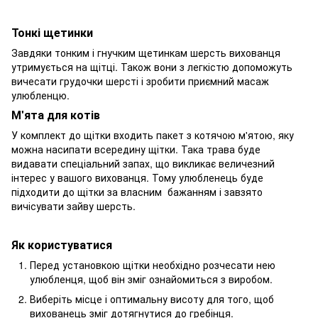
Тонкі щетинки
Завдяки тонким і гнучким щетинкам шерсть вихованця
утримується на щітці. Також вони з легкістю допоможуть
вичесати грудочки шерсті і зробити приємний масаж
улюбленцю.
М'ята для котів
У комплект до щітки входить пакет з котячою м'ятою, яку
можна насипати всередину щітки. Така трава буде
видавати спеціальний запах, що викликає величезний
інтерес у вашого вихованця. Тому улюбленець буде
підходити до щітки за власним бажанням і завзято
вичісувати зайву шерсть.
Як користуватися
Перед установкою щітки необхідно розчесати нею
улюбленця, щоб він зміг ознайомиться з виробом.
Виберіть місце і оптимальну висоту для того, щоб
вихованець зміг дотягнутися до гребінця.