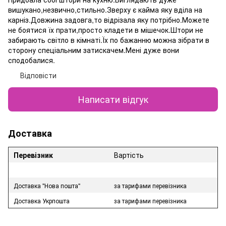
вишукано,незвично,стильно.Зверху є кайма яку вділа на
карніз.Довжина задовга,то відрізала яку потрібно.Можете
не боятися їх прати,просто кладети в мішечок.Штори не
забирають світло в кімнаті.Їх по бажанню можна зібрати в
сторону спеціальним затискачем.Мені дуже вони
сподобалися.
Відповісти
Написати відгук
Доставка
Перевізник
Вартість
Доставка "Нова пошта"
за тарифами перевізника
Доставка Укрпошта
за тарифами перевізника