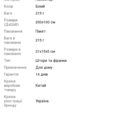
Колір
Білий
Вага
215 г
Розміри
200x100 см
(ДхШхВ)
Паковання
Пакет
Вага в
215 г
пакованні
Розміри в
21х15х5 см
пакованні
Тип
Штори та фіранки
Призначення
Для дому
Гарантія
14 днів
Країна
виробник
Китай
товару
Країна
реєстрації
Україна
бренду