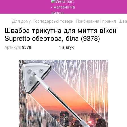
Для дому
Господарські товари
Прибирання і прання
Шва
Швабра трикутна для миття вікон
Supretto обертова, біла (9378)
Артикул:
9378
1 відгук