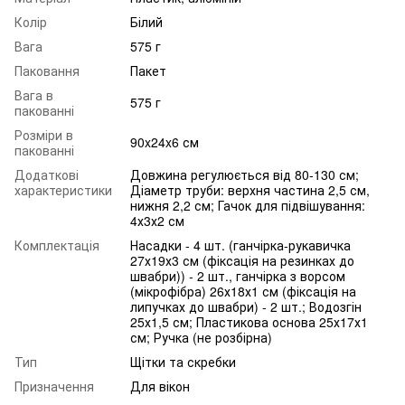
Колір
Білий
Вага
575 г
Паковання
Пакет
Вага в
575 г
пакованні
Розміри в
90x24x6 см
пакованні
Додаткові
Довжина регулюється від 80-130 см;
характеристики
Діаметр труби: верхня частина 2,5 см,
нижня 2,2 см; Гачок для підвішування:
4х3х2 см
Комплектація
Насадки - 4 шт. (ганчірка-рукавичка
27х19х3 см (фіксація на резинках до
швабри)) - 2 шт., ганчірка з ворсом
(мікрофібра) 26х18х1 см (фіксація на
липучках до швабри) - 2 шт.; Водозгін
25х1,5 см; Пластикова основа 25х17х1
см; Ручка (не розбірна)
Тип
Щітки та скребки
Призначення
Для вікон