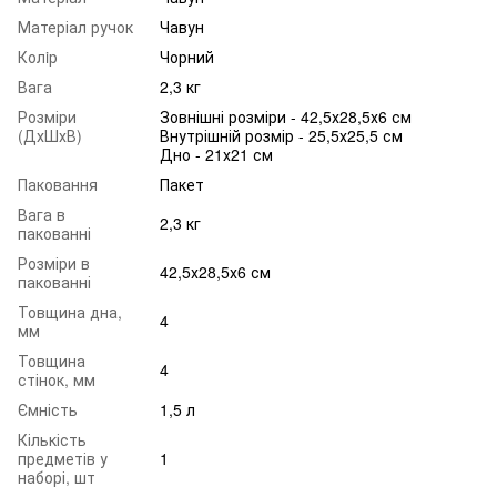
Матеріал ручок
Чавун
Колiр
Чорний
Вага
2,3 кг
Розміри
Зовнішні розміри - 42,5х28,5х6 см
(ДхШхВ)
Внутрішній розмір - 25,5х25,5 см
Дно - 21х21 см
Паковання
Пакет
Вага в
2,3 кг
пакованні
Розміри в
42,5х28,5х6 см
пакованні
Товщина дна,
4
мм
Товщина
4
стінок, мм
Ємність
1,5 л
Кількість
предметів у
1
наборі, шт