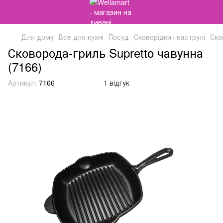
Для дому
Все для кухні
Посуд
Сковорідки і каструлі
Ско
Сковорода-гриль Supretto чавунна
(7166)
Артикул:
7166
1 відгук