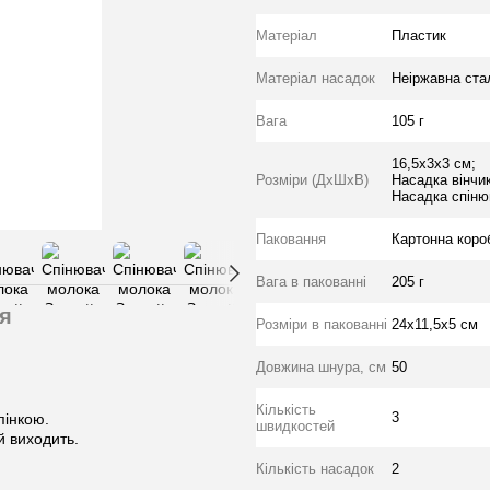
Матеріал
Пластик
Матеріал насадок
Неіржавна ста
Вага
105 г
16,5х3х3 см;
Розміри (ДхШхВ)
Насадка вінчик
Насадка спінюв
Паковання
Картонна коро
Вага в пакованні
205 г
я
Розміри в пакованні
24х11,5х5 см
Довжина шнура, см
50
Кількість
3
пінкою.
швидкостей
й виходить.
Кількість насадок
2