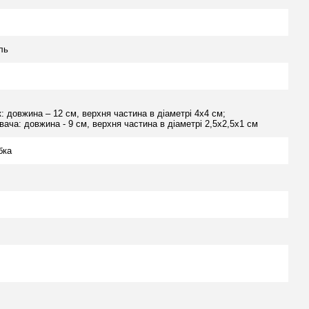
ль
: довжина – 12 см, верхня частина в діаметрі 4х4 см;
ача: довжина - 9 см, верхня частина в діаметрі 2,5х2,5х1 см
бка