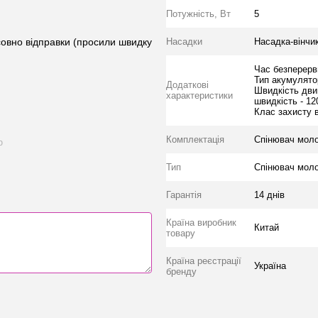
Потужність, Вт
5
овно відправки (просили швидку
Насадки
Насадка-вінчи
Час безперервн
Тип акумулятор
Додаткові
Швидкість двиг
характеристики
швидкість - 12
Клас захисту в
Комплектація
Спінювач молок
ю
Тип
Спінювач мол
Гарантія
14 днів
Країна виробник
Китай
товару
Країна реєстрації
Україна
бренду