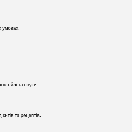
х умовах.
октейлі та соуси.
єнтів та рецептів.