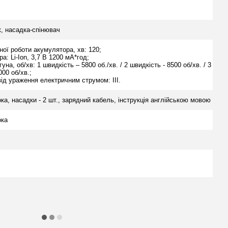
к, насадка-спінювач
ої роботи акумулятора, хв: 120;
а: Li-Ion, 3,7 В 1200 мА*год;
уна, об/хв: 1 швидкість – 5800 об./хв. / 2 швидкість - 8500 об/хв. / 3
000 об/хв.;
ід ураження електричним струмом: III.
а, насадки - 2 шт., зарядний кабель, інструкція англійською мовою
ока