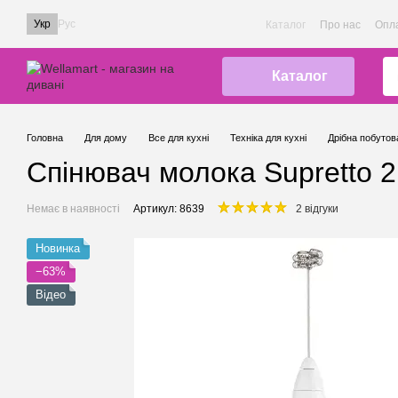
Перейти до основного контенту
Укр
Рус
Каталог
Про нас
Опла
Каталог
Головна
Для дому
Все для кухні
Техніка для кухні
Дрібна побутова
Спінювач молока Supretto 2 
Немає в наявності
Артикул: 8639
2 відгуки
Новинка
−63%
Відео