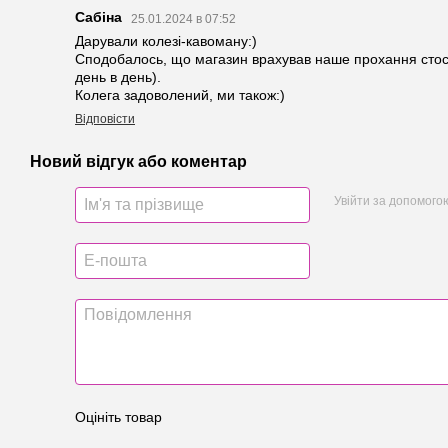
Сабіна
25.01.2024 в 07:52
Дарували колезі-кавоману:)
Сподобалось, що магазин врахував наше прохання стос
день в день).
Колега задоволений, ми також:)
Відповісти
Новий відгук або коментар
Увійти за допомого
Оцініть товар