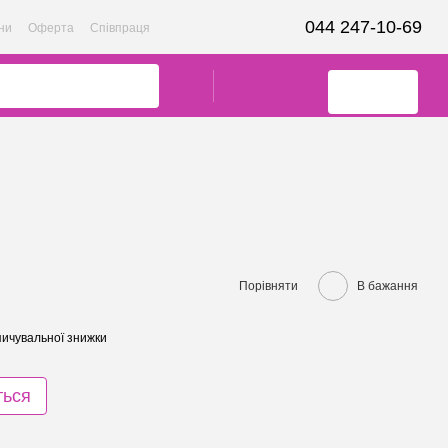
044 247-10-69
ни
Оферта
Співпраця
Порівняти
В бажання
ичувальної знижки
ться