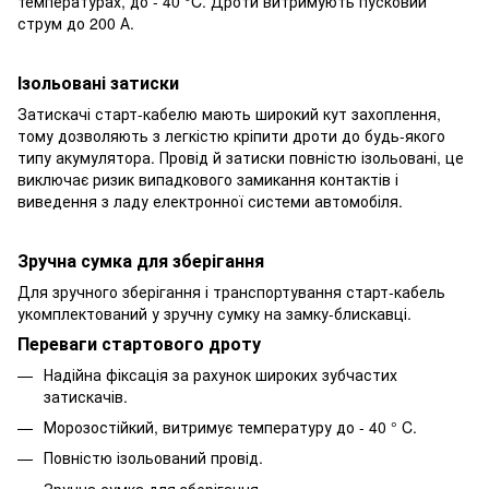
температурах, до - 40 °C. Дроти витримують пусковий
струм до 200 А.
Ізольовані затиски
Затискачі старт-кабелю мають широкий кут захоплення,
тому дозволяють з легкістю кріпити дроти до будь-якого
типу акумулятора. Провід й затиски повністю ізольовані, це
виключає ризик випадкового замикання контактів і
виведення з ладу електронної системи автомобіля.
Зручна сумка для зберігання
Для зручного зберігання і транспортування старт-кабель
укомплектований у зручну сумку на замку-блискавці.
Переваги стартового дроту
Надійна фіксація за рахунок широких зубчастих
затискачів.
Морозостійкий, витримує температуру до - 40 ° C.
Повністю ізольований провід.
Зручна сумка для зберігання.