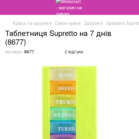
Краса та здоров'я
Салон краси
Здоров'я
Здоров'я Supret
Таблетниця Supretto на 7 днів
(8677)
Артикул:
8677
2 відгуки