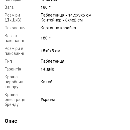
Вага
160 г
Розміри
Таблетниця - 14,5х9х5 см;
(ДхШхВ)
Контейнер - 8х4х2 см
Паковання
Картонна коробка
Вага в
180 г
пакованні
Розміри в
15х9х5 см
пакованні
Тип
Таблетниця
Гарантія
14 днів
Країна
виробник
Китай
товару
Країна
реєстрації
Україна
бренду
Опис